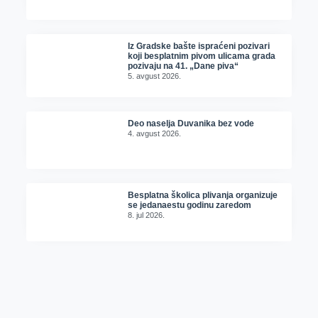
Iz Gradske bašte ispraćeni pozivari
koji besplatnim pivom ulicama grada
pozivaju na 41. „Dane piva“
5. avgust 2026.
Deo naselja Duvanika bez vode
4. avgust 2026.
Besplatna školica plivanja organizuje
se jedanaestu godinu zaredom
8. jul 2026.