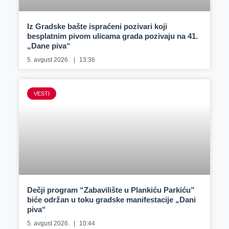
Iz Gradske bašte ispraćeni pozivari koji
besplatnim pivom ulicama grada pozivaju na 41.
„Dane piva“
5. avgust 2026.
13:36
VESTI
Dečji program “Zabavilište u Plankiću Parkiću”
biće održan u toku gradske manifestacije „Dani
piva“
5. avgust 2026.
10:44