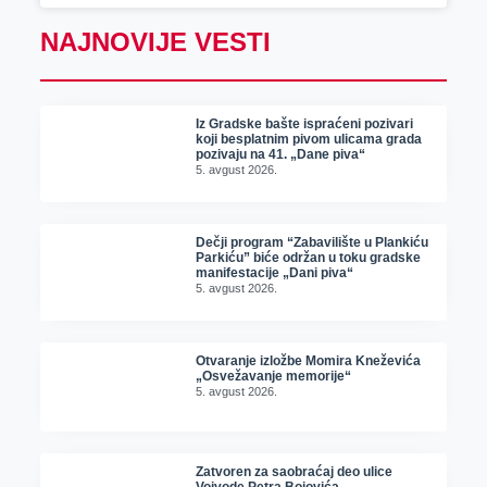
NAJNOVIJE VESTI
Iz Gradske bašte ispraćeni pozivari
koji besplatnim pivom ulicama grada
pozivaju na 41. „Dane piva“
5. avgust 2026.
Dečji program “Zabavilište u Plankiću
Parkiću” biće održan u toku gradske
manifestacije „Dani piva“
5. avgust 2026.
Otvaranje izložbe Momira Kneževića
„Osvežavanje memorije“
5. avgust 2026.
Zatvoren za saobraćaj deo ulice
Vojvode Petra Bojovića