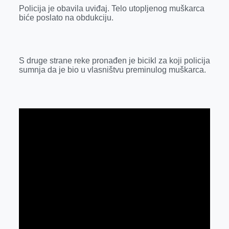
r
Policija je obavila uviđaj. Telo utopljenog muškarca
biće poslato na obdukciju.
S druge strane reke pronađen je bicikl za koji policija
sumnja da je bio u vlasništvu preminulog muškarca.