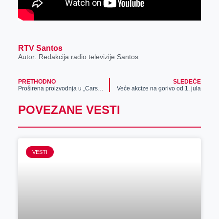
RTV Santos
Autor: Redakcija radio televizije Santos
PRETHODNO
SLEDEĆE
Proširena proizvodnja u „Carskoj bašti“
Veće akcize na gorivo od 1. jula
POVEZANE VESTI
VESTI