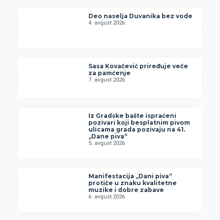
Deo naselja Duvanika bez vode
4. avgust 2026.
Sasa Kovačević priređuje veče
za pamćenje
7. avgust 2026.
Iz Gradske bašte ispraćeni
pozivari koji besplatnim pivom
ulicama grada pozivaju na 41.
„Dane piva“
5. avgust 2026.
Manifestacija „Dani piva“
protiče u znaku kvalitetne
muzike i dobre zabave
6. avgust 2026.