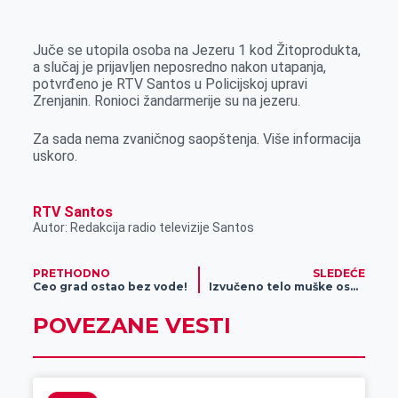
k
g
d
r
t
m
e
I
s
a
Juče se utopila osoba na Jezeru 1 kod Žitoprodukta,
r
n
A
i
a slučaj je prijavljen neposredno nakon utapanja,
potvrđeno je RTV Santos u Policijskoj upravi
p
l
Zrenjanin. Ronioci žandarmerije su na jezeru.
p
Za sada nema zvaničnog saopštenja. Više informacija
uskoro.
RTV Santos
Autor: Redakcija radio televizije Santos
PRETHODNO
SLEDEĆE
Ceo grad ostao bez vode!
Izvučeno telo muške osobe iz jezera
POVEZANE VESTI