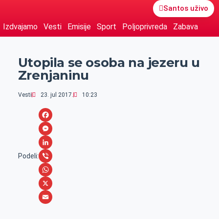
Santos uživo
Izdvajamo
Vesti
Emisije
Sport
Poljoprivreda
Zabava
Utopila se osoba na jezeru u
Zrenjaninu
Vesti
23. jul 2017.
10:23
F
a
M
c
e
L
Podeli:
e
s
i
V
b
s
n
i
W
o
e
k
b
h
X
o
n
e
e
a
E