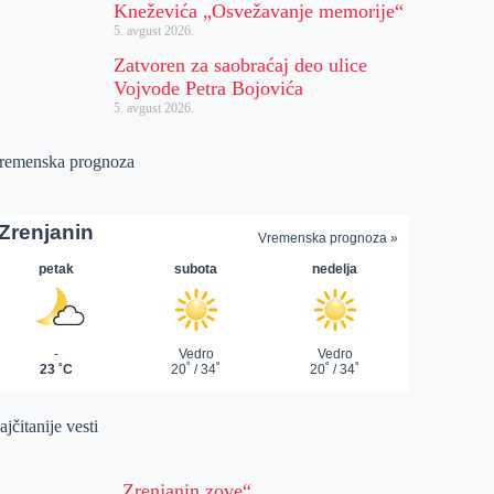
Kneževića „Osvežavanje memorije“
5. avgust 2026.
Zatvoren za saobraćaj deo ulice
Vojvode Petra Bojovića
5. avgust 2026.
remenska prognoza
jčitanije vesti
„Zrenjanin zove“