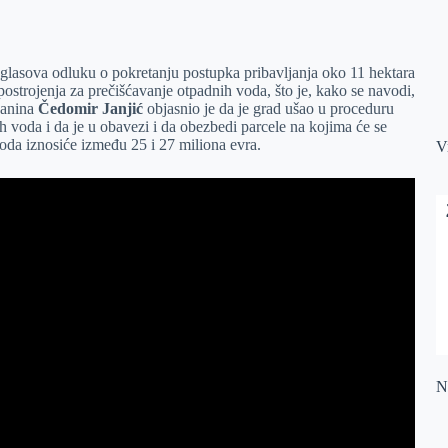
glasova odluku o pokretanju postupka pribavljanja oko 11 hektara
ostrojenja za prečišćavanje otpadnih voda, što je, kako se navodi,
janina
Čedomir Janjić
objasnio je da je grad ušao u proceduru
ih voda i da je u obavezi i da obezbedi parcele na kojima će se
 voda iznosiće između 25 i 27 miliona evra.
V
Na