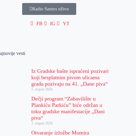
Radio Santos uživo
FB
IG
YT
ajnovije vesti
Iz Gradske bašte ispraćeni pozivari
koji besplatnim pivom ulicama
grada pozivaju na 41. „Dane piva“
5. avgust 2026.
Dečji program “Zabavilište u
Plankiću Parkiću” biće održan u
toku gradske manifestacije „Dani
piva“
5. avgust 2026.
Otvaranje izložbe Momira