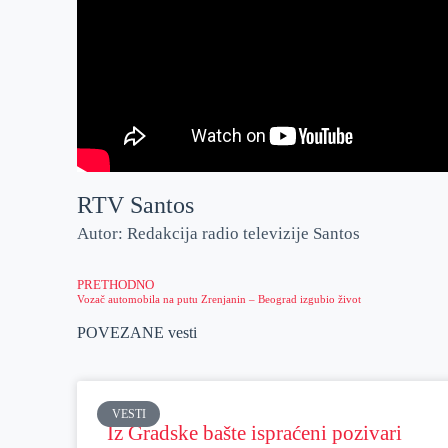
RTV Santos
Autor: Redakcija radio televizije Santos
PRETHODNO
Vozač automobila na putu Zrenjanin – Beograd izgubio život
POVEZANE vesti
VESTI
Iz Gradske bašte ispraćeni pozivari