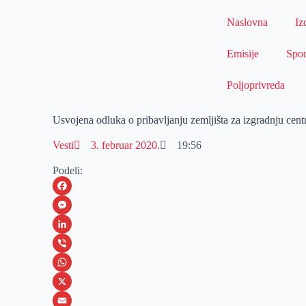
Naslovna
Iz
Emisije
Spor
Poljoprivreda
Usvojena odluka o pribavljanju zemljišta za izgradnju cent
Vesti
3. februar 2020.
19:56
Podeli:
F
a
M
c
e
L
e
s
i
V
b
s
n
i
W
o
e
k
b
h
X