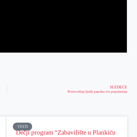
SLEDEĆE
Proizvodnja ljutih paprika sve popularnija
VESTI
Dečji program “Zabavilište u Plankiću