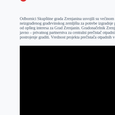
o
n
e
e
a
E
k
g
d
r
t
m
Odbornici Skupštine grada Zrenjanina usvojili su većinom 
e
I
s
a
neizgrađenog građevinskog zemljišta za potrebe izgradnje p
r
n
A
i
od opšteg interesa za Grad Zrenjanin. Gradonačelnik Zren
javno – privatnog partnerstva za centralni prečistač otpadn
p
l
postrojenje graditi. Vrednost projekta prečistača otpadnih
p