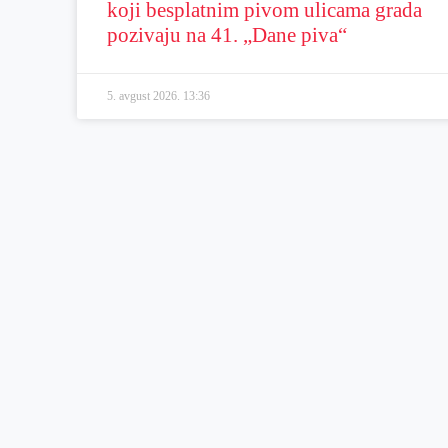
koji besplatnim pivom ulicama grada
pozivaju na 41. „Dane piva“
5. avgust 2026.
13:36