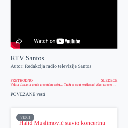
RTV Santos
Autor: Redakcija radio televizije Santos
PRETHODNO
SLEDEĆE
Velika ulaganja grada u projekte zaštite životne sredine
Traži se ovaj muškarac! Ako ga prepoznajete odmah pozovite Policijsku upravu!
POVEZANE vesti
VESTI
Halid Muslimović stavio koncertnu