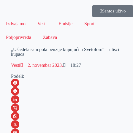
Santos uživo
Izdvajamo
Vesti
Emisije
Sport
Poljoprivreda
Zabava
„Uštedela sam pola penzije kupujući u Svetoforu“ – utisci
kupaca
Vesti
2. novembar 2023.
18:27
Podeli:
F
a
M
c
e
L
e
s
i
V
b
s
n
i
W
o
e
k
b
h
X