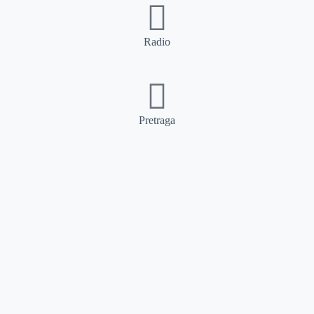
Radio
Pretraga
Pretraga
Kategorije
Ostalo
Naslovna