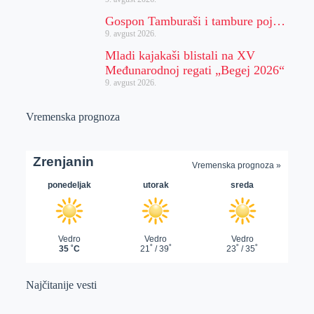
Gospon Tamburaši i tambure poj…
9. avgust 2026.
Mladi kajakaši blistali na XV
Međunarodnoj regati „Begej 2026“
9. avgust 2026.
Vremenska prognoza
Najčitanije vesti