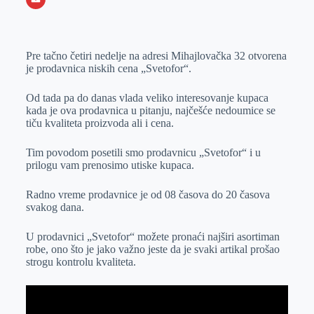
o
n
e
e
a
E
k
g
d
r
t
m
Pre tačno četiri nedelje na adresi Mihajlovačka 32 otvorena
e
I
s
a
je prodavnica niskih cena „Svetofor“.
r
n
A
i
p
l
Od tada pa do danas vlada veliko interesovanje kupaca
kada je ova prodavnica u pitanju, najčešće nedoumice se
p
tiču kvaliteta proizvoda ali i cena.
Tim povodom posetili smo prodavnicu „Svetofor“ i u
prilogu vam prenosimo utiske kupaca.
Radno vreme prodavnice je od 08 časova do 20 časova
svakog dana.
U prodavnici „Svetofor“ možete pronaći najširi asortiman
robe, ono što je jako važno jeste da je svaki artikal prošao
strogu kontrolu kvaliteta.