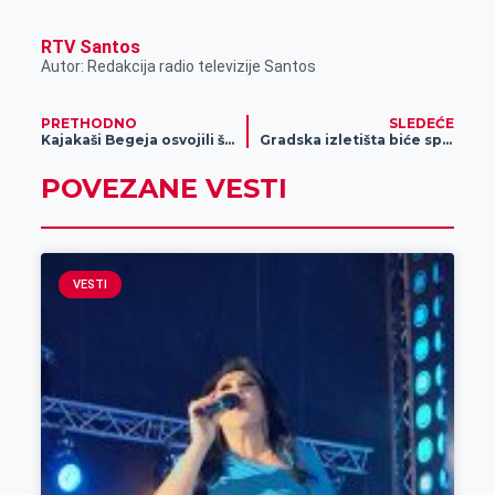
RTV Santos
Autor: Redakcija radio televizije Santos
PRETHODNO
SLEDEĆE
Kajakaši Begeja osvojili šesnaest medalja u Borči
Gradska izletišta biće spremna za posetioce tokom prvomajskih praznika
POVEZANE VESTI
VESTI