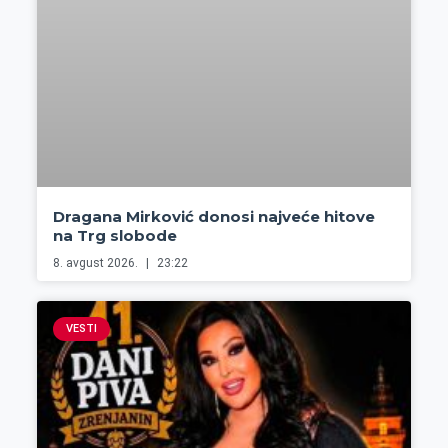
Dragana Mirković donosi najveće hitove
na Trg slobode
8. avgust 2026.
23:22
VESTI