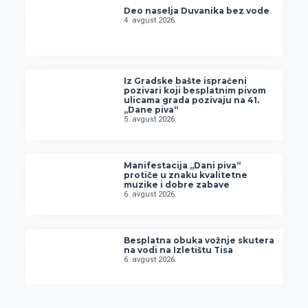
Deo naselja Duvanika bez vode
4. avgust 2026.
Iz Gradske bašte ispraćeni
pozivari koji besplatnim pivom
ulicama grada pozivaju na 41.
„Dane piva“
5. avgust 2026.
Manifestacija „Dani piva“
protiče u znaku kvalitetne
muzike i dobre zabave
6. avgust 2026.
Besplatna obuka vožnje skutera
na vodi na Izletištu Tisa
6. avgust 2026.