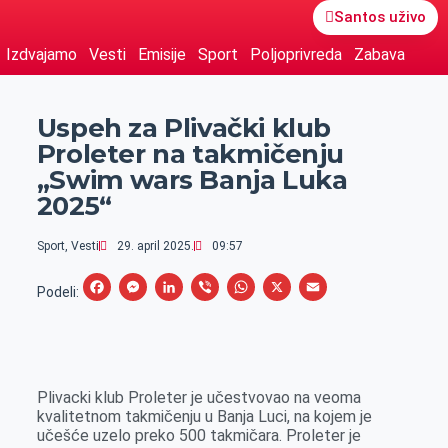
Santos uživo
Izdvajamo
Vesti
Emisije
Sport
Poljoprivreda
Zabava
Uspeh za Plivački klub
Proleter na takmičenju
„Swim wars Banja Luka
2025“
Sport
,
Vesti
29. april 2025.
09:57
F
M
L
V
W
X
E
Podeli:
a
e
i
i
h
m
c
s
n
b
a
a
e
s
k
e
t
i
Plivacki klub Proleter je učestvovao na veoma
b
e
e
r
s
l
kvalitetnom takmičenju u Banja Luci, na kojem je
o
n
d
A
učešće uzelo preko 500 takmičara. Proleter je