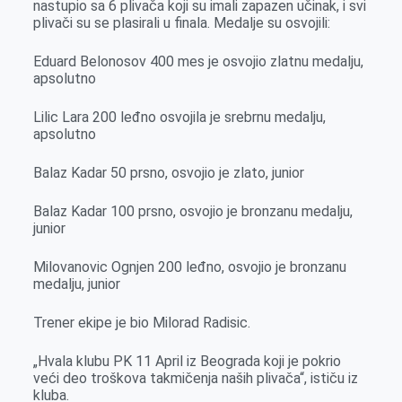
nastupio sa 6 plivača koji su imali zapazen učinak, i svi
o
g
I
p
plivači su se plasirali u finala. Medalje su osvojili:
k
e
n
p
r
Eduard Belonosov 400 mes je osvojio zlatnu medalju,
apsolutno
Lilic Lara 200 leđno osvojila je srebrnu medalju,
apsolutno
Balaz Kadar 50 prsno, osvojio je zlato, junior
Balaz Kadar 100 prsno, osvojio je bronzanu medalju,
junior
Milovanovic Ognjen 200 leđno, osvojio je bronzanu
medalju, junior
Trener ekipe je bio Milorad Radisic.
„Hvala klubu PK 11 April iz Beograda koji je pokrio
veći deo troškova takmičenja naših plivača“, ističu iz
kluba.