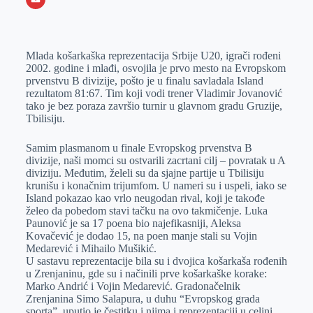
o
n
e
e
a
E
k
g
d
r
t
m
Mlada košarkaška reprezentacija Srbije U20, igrači rođeni
e
I
s
a
2002. godine i mlađi, osvojila je prvo mesto na Evropskom
r
n
A
i
prvenstvu B divizije, pošto je u finalu savladala Island
rezultatom 81:67. Tim koji vodi trener Vladimir Jovanović
p
l
tako je bez poraza završio turnir u glavnom gradu Gruzije,
p
Tbilisiju.
Samim plasmanom u finale Evropskog prvenstva B
divizije, naši momci su ostvarili zacrtani cilj – povratak u A
diviziju. Međutim, želeli su da sjajne partije u Tbilisiju
krunišu i konačnim trijumfom. U nameri su i uspeli, iako se
Island pokazao kao vrlo neugodan rival, koji je takođe
želeo da pobedom stavi tačku na ovo takmičenje. Luka
Paunović je sa 17 poena bio najefikasniji, Aleksa
Kovačević je dodao 15, na poen manje stali su Vojin
Medarević i Mihailo Mušikić.
U sastavu reprezentacije bila su i dvojica košarkaša rođenih
u Zrenjaninu, gde su i načinili prve košarkaške korake:
Marko Andrić i Vojin Medarević. Gradonačelnik
Zrenjanina Simo Salapura, u duhu “Evropskog grada
sporta”, uputio je čestitku i njima i reprezentaciji u celini,