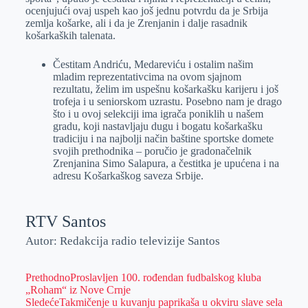
ocenjujući ovaj uspeh kao još jednu potvrdu da je Srbija
zemlja košarke, ali i da je Zrenjanin i dalje rasadnik
košarkaških talenata.
Čestitam Andriću, Medareviću i ostalim našim
mladim reprezentativcima na ovom sjajnom
rezultatu, želim im uspešnu košarkašku karijeru i još
trofeja i u seniorskom uzrastu. Posebno nam je drago
što i u ovoj selekciji ima igrača poniklih u našem
gradu, koji nastavljaju dugu i bogatu košarkašku
tradiciju i na najbolji način baštine sportske domete
svojih prethodnika – poručio je gradonačelnik
Zrenjanina Simo Salapura, a čestitka je upućena i na
adresu Košarkaškog saveza Srbije.
RTV Santos
Autor: Redakcija radio televizije Santos
Prethodno
Proslavljen 100. rođendan fudbalskog kluba
„Roham“ iz Nove Crnje
Sledeće
Takmičenje u kuvanju paprikaša u okviru slave sela