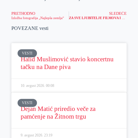
PRETHODNO
SLEDEĆE
Izložba fotografija „Najlepša zemlja“
ZA SVE LJUBITELJE FILMOVA I PIRATSKE TEMATIKE: Upustite se u novu avanturu i osvojite NEVEROVATAN POKLON!
POVEZANE vesti
VESTI
Halid Muslimović stavio koncertnu
tačku na Dane piva
10. avgust 2026.
00:08
VESTI
Dejan Matić priredio veče za
pamćenje na Žitnom trgu
9. avgust 2026.
23:19