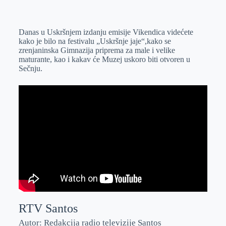
o
n
e
e
a
E
k
g
d
r
t
m
Danas u Uskršnjem izdanju emisije Vikendica videćete
e
I
s
a
kako je bilo na festivalu „Uskršnje jaje“,kako se
r
n
A
i
zrenjaninska Gimnazija priprema za male i velike
maturante, kao i kakav će Muzej uskoro biti otvoren u
p
l
Sečnju.
p
RTV Santos
Autor: Redakcija radio televizije Santos