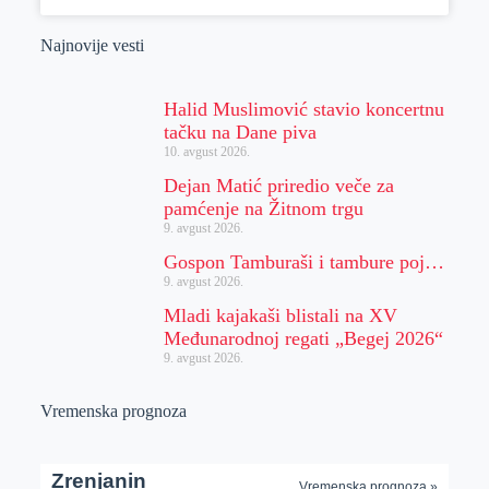
Najnovije vesti
Halid Muslimović stavio koncertnu
tačku na Dane piva
10. avgust 2026.
Dejan Matić priredio veče za
pamćenje na Žitnom trgu
9. avgust 2026.
Gospon Tamburaši i tambure poj…
9. avgust 2026.
Mladi kajakaši blistali na XV
Međunarodnoj regati „Begej 2026“
9. avgust 2026.
Vremenska prognoza