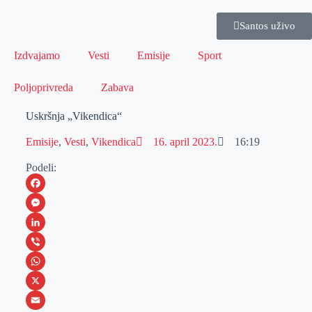
Santos uživo
Izdvajamo
Vesti
Emisije
Sport
Poljoprivreda
Zabava
Uskršnja „Vikendica“
Emisije
,
Vesti
,
Vikendica
16. april 2023.
16:19
Podeli:
F
a
M
c
e
L
e
s
i
V
b
s
n
i
W
o
e
k
b
h
X