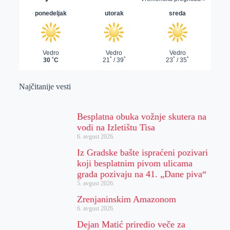
Najčitanije vesti
Besplatna obuka vožnje skutera na
vodi na Izletištu Tisa
6. avgust 2026.
Iz Gradske bašte ispraćeni pozivari
koji besplatnim pivom ulicama
grada pozivaju na 41. „Dane piva“
5. avgust 2026.
Zrenjaninskim Amazonom
6. avgust 2026.
Dejan Matić priredio veče za