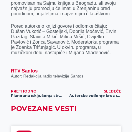
promovisan na Sajmu knjiga u Beogradu, ali svoju
r
najvažniju promociju će imati u Zrenjaninu pred
porodicom, prijateljima i najvernijim čitalaštvom.
Pored autorke o knjizi govore i odlomke čitaju:
Dušan Vukotić – Gosteljski, Dobrila Močević, Ervin
Gazdag, Slavica Mikić, Milica Mršić, Cvijetko
Pavlović i Zorica Savanović. Moderatorka programa
je Zdenka Trifunjagić. U okviru programa, u
muzičkom delu, nastupiće i Mirjana Mladenović.
RTV Santos
Autor: Redakcija radio televizije Santos
PRETHODNO
SLEDEĆE
Planirana isključenja struje za 13. novembar
Autorsko vođenje kroz izložbu „Secesija u Velikom Bečkereku“ u Narodnom muzeju
POVEZANE VESTI