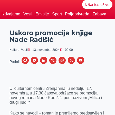
Santos uživo
Izdvajamo
Vesti
Emisije
Sport
Poljoprivreda
Zabava
Uskoro promocija knjige
Nade Radišić
Kultura
,
Vesti
13. novembar 2024.
09:00
F
M
L
V
W
X
E
Podeli:
a
e
i
i
h
m
c
s
n
b
a
a
e
s
k
e
t
i
U Kulturnom centru Zrenjanina, u nedelju, 17.
b
e
e
r
s
l
novembra, u 17.30 časova održaće se promocija
o
n
d
A
novog romana Nade Radišić, pod nazivom „Milica i
drugi ljudi.“
o
g
I
p
k
e
n
p
Kako se navodi – roman je premijerno predstavljen i