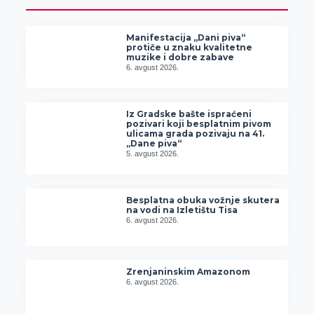
Manifestacija „Dani piva“
protiče u znaku kvalitetne
muzike i dobre zabave
6. avgust 2026.
Iz Gradske bašte ispraćeni
pozivari koji besplatnim pivom
ulicama grada pozivaju na 41.
„Dane piva“
5. avgust 2026.
Besplatna obuka vožnje skutera
na vodi na Izletištu Tisa
6. avgust 2026.
Zrenjaninskim Amazonom
6. avgust 2026.