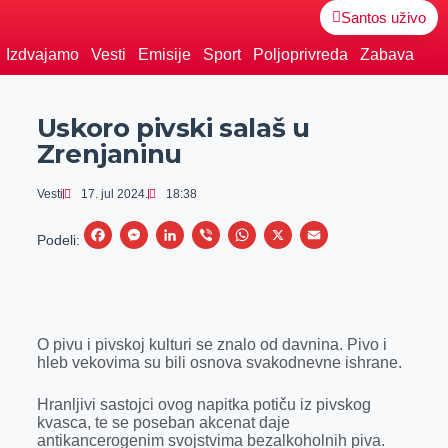
Santos uživo
Izdvajamo
Vesti
Emisije
Sport
Poljoprivreda
Zabava
Uskoro pivski salaš u
Zrenjaninu
Vesti
17. jul 2024.
18:38
F
M
L
V
W
X
E
Podeli:
a
e
i
i
h
m
c
s
n
b
a
a
e
s
k
e
t
i
O pivu i pivskoj kulturi se znalo od davnina. Pivo i
b
e
e
r
s
l
hleb vekovima su bili osnova svakodnevne ishrane.
o
n
d
A
o
g
I
p
Hranljivi sastojci ovog napitka potiču iz pivskog
kvasca, te se poseban akcenat daje
k
e
n
p
antikancerogenim svojstvima bezalkoholnih piva.