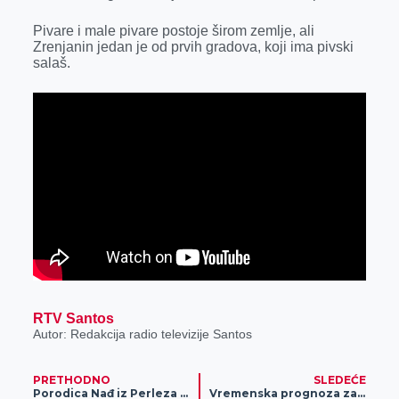
r
Pivare i male pivare postoje širom zemlje, ali
Zrenjanin jedan je od prvih gradova, koji ima pivski
salaš.
RTV Santos
Autor: Redakcija radio televizije Santos
PRETHODNO
SLEDEĆE
Porodica Nađ iz Perleza uspela da spoji pčelarstvo, proizvodnju prirodne kozmetike i api terapiju
Vremenska prognoza za 18. jul