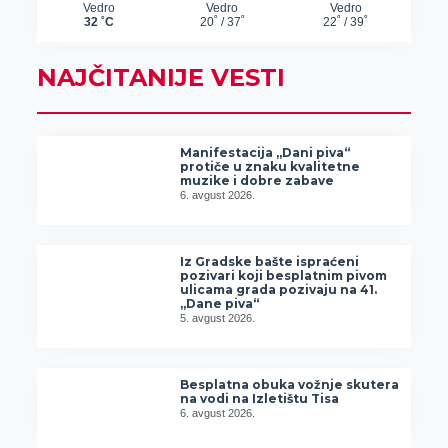
NAJČITANIJE VESTI
Manifestacija „Dani piva“
protiče u znaku kvalitetne
muzike i dobre zabave
6. avgust 2026.
Iz Gradske bašte ispraćeni
pozivari koji besplatnim pivom
ulicama grada pozivaju na 41.
„Dane piva“
5. avgust 2026.
Besplatna obuka vožnje skutera
na vodi na Izletištu Tisa
6. avgust 2026.