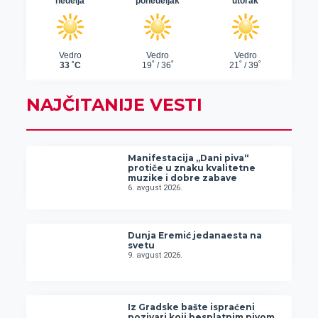
NAJČITANIJE VESTI
Manifestacija „Dani piva“
protiče u znaku kvalitetne
muzike i dobre zabave
6. avgust 2026.
Dunja Eremić jedanaesta na
svetu
9. avgust 2026.
Iz Gradske bašte ispraćeni
pozivari koji besplatnim pivom