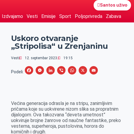
Santos uživo
Izdvajamo
Vesti
Emisije
Sport
Poljoprivreda
Zabava
Uskoro otvaranje
„Stripolisa“ u Zrenjaninu
Vesti
12. septembar 2023.
19:15
F
M
L
V
W
X
E
Podeli:
a
e
i
i
h
m
c
s
n
b
a
a
e
s
k
e
t
i
Većina generacija odrasla je na stripu, zanimljivim
b
e
e
r
s
l
pričama koje su uokvirene nizom slika sa propratnim
o
n
d
A
dijalogom. Ova takozvana “deveta umetnost”
uokviruje brojne žanrove od naučne fantastike, preko
o
g
I
p
vesterna, superheroja, pustolovina, horora do
k
e
n
p
komičnih i drugih.