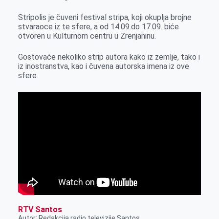
r
Stripolis je čuveni festival stripa, koji okuplja brojne
stvaraoce iz te sfere, a od 14.09.do 17.09. biće
otvoren u Kulturnom centru u Zrenjaninu.
Gostovaće nekoliko strip autora kako iz zemlje, tako i
iz inostranstva, kao i čuvena autorska imena iz ove
sfere.
RTV Santos
Autor: Redakcija radio televizije Santos