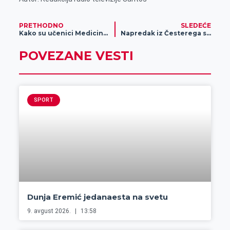
PRETHODNO
SLEDEĆE
Kako su učenici Medicinske škole dočekali početak školske godine?
Napredak iz Česterega slavio na Bagljašu
POVEZANE VESTI
SPORT
Dunja Eremić jedanaesta na svetu
9. avgust 2026.
13:58