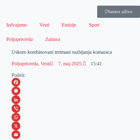
Santos uživo
Izdvajamo
Vesti
Emisije
Sport
Poljoprivreda
Zabava
Uskoro kombinovani tretmani suzbijanja komaraca
Poljoprivreda
,
Vesti
7. maj 2025.
15:41
Podeli:
F
a
M
c
e
L
e
s
i
V
b
s
n
i
W
o
e
k
b
h
X