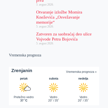
piva“
5. avgust 2026.
Otvaranje izložbe Momira
Kneževića „Osvežavanje
memorije“
5. avgust 2026.
Zatvoren za saobraćaj deo ulice
Vojvode Petra Bojovića
5. avgust 2026.
Vremenska prognoza