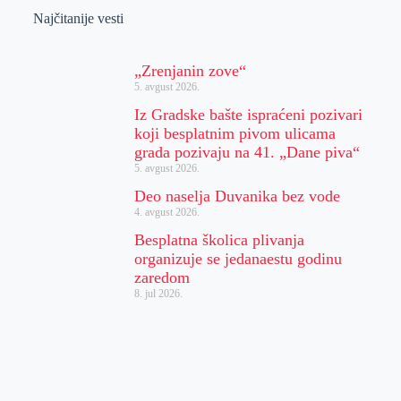
Najčitanije vesti
„Zrenjanin zove“
5. avgust 2026.
Iz Gradske bašte ispraćeni pozivari
koji besplatnim pivom ulicama
grada pozivaju na 41. „Dane piva“
5. avgust 2026.
Deo naselja Duvanika bez vode
4. avgust 2026.
Besplatna školica plivanja
organizuje se jedanaestu godinu
zaredom
8. jul 2026.