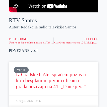
RTV Santos
Autor: Redakcija radio televizije Santos
PRETHODNO
SLEDEĆE
Uskoro počinje online nastava na Tehničkom fakultetu „Mihajlo Pupin“ u Zrenjaninu
Najavljena manifestacija „20. Mužljanski svatovi“
POVEZANE vesti
VESTI
Iz Gradske bašte ispraćeni pozivari
koji besplatnim pivom ulicama
grada pozivaju na 41. „Dane piva“
5. avgust 2026.
13:36