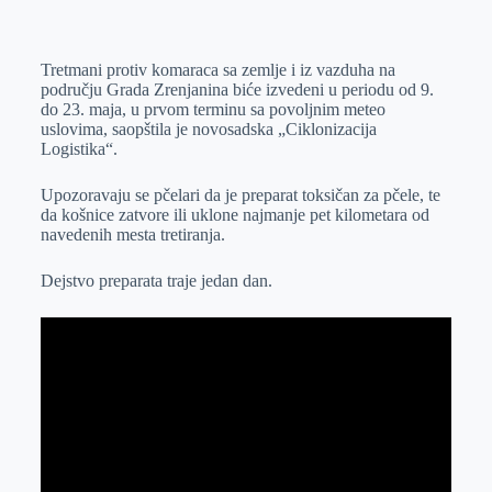
o
n
e
e
a
E
k
g
d
r
t
m
Tretmani protiv komaraca sa zemlje i iz vazduha na
e
I
s
a
području Grada Zrenjanina biće izvedeni u periodu od 9.
r
n
A
i
do 23. maja, u prvom terminu sa povoljnim meteo
uslovima, saopštila je novosadska „Ciklonizacija
p
l
Logistika“.
p
Upozoravaju se pčelari da je preparat toksičan za pčele, te
da košnice zatvore ili uklone najmanje pet kilometara od
navedenih mesta tretiranja.
Dejstvo preparata traje jedan dan.