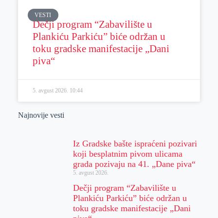
VESTI
Dečji program “Zabavilište u
Plankiću Parkiću” biće održan u
toku gradske manifestacije „Dani
piva“
5. avgust 2026.
10:44
Najnovije vesti
Iz Gradske bašte ispraćeni pozivari
koji besplatnim pivom ulicama
grada pozivaju na 41. „Dane piva“
5. avgust 2026.
Dečji program “Zabavilište u
Plankiću Parkiću” biće održan u
toku gradske manifestacije „Dani