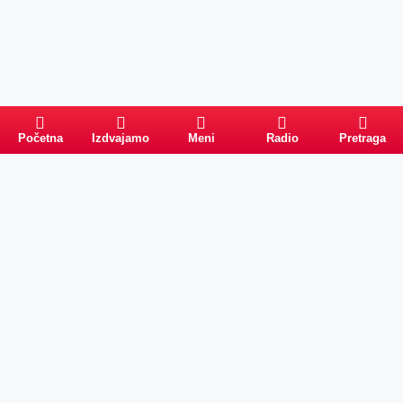
Početna
Izdvajamo
Meni
Radio
Pretraga
PRETRAGA
Kategorije
Ostalo
Naslovna
Izdvajamo