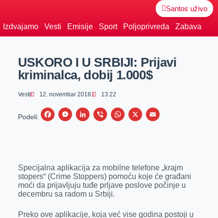
Santos uživo
Izdvajamo
Vesti
Emisije
Sport
Poljoprivreda
Zabava
USKORO I U SRBIJI: Prijavi
kriminalca, dobij 1.000$
Vesti
12. novembar 2018.
13:22
F
M
L
V
W
X
E
Podeli:
a
e
i
i
h
m
c
s
n
b
a
a
e
s
k
e
t
i
Specijalna aplikacija za mobilne telefone „krajm
b
e
e
r
s
l
stopers“ (Crime Stoppers) pomoću koje će građani
o
n
d
A
moći da prijavljuju tuđe prljave poslove počinje u
decembru sa radom u Srbiji.
o
g
I
p
k
e
n
p
Preko ove aplikacije, koja već vise godina postoji u