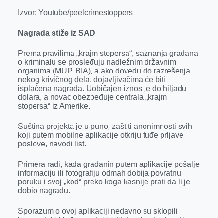
Izvor:
Youtube/peelcrimestoppers
Nagrada stiže iz SAD
Prema pravilima „krajm stopersa“, saznanja građana
o kriminalu se prosleđuju nadležnim državnim
organima (MUP, BIA), a ako dovedu do razrešenja
nekog krivičnog dela, dojavljivačima će biti
isplaćena nagrada. Uobičajen iznos je do hiljadu
dolara, a novac obezbeđuje centrala „krajm
stopersa“ iz Amerike.
Suština projekta je u punoj zaštiti anonimnosti svih
koji putem mobilne aplikacije otkriju tuđe prljave
poslove, navodi list.
Primera radi, kada građanin putem aplikacije pošalje
informaciju ili fotografiju odmah dobija povratnu
poruku i svoj „kod“ preko koga kasnije prati da li je
dobio nagradu.
Sporazum o ovoj aplikaciji nedavno su sklopili