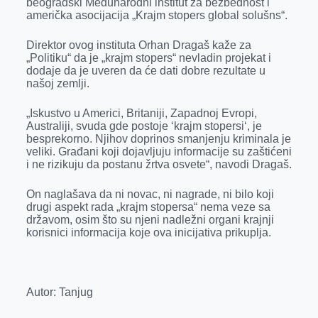
beogradski Međunarodni institut za bezbednost i
američka asocijacija „Krajm stopers global solušns“.
Direktor ovog instituta Orhan Dragaš kaže za
„Politiku“ da je „krajm stopers“ nevladin projekat i
dodaje da je uveren da će dati dobre rezultate u
našoj zemlji.
„Iskustvo u Americi, Britaniji, Zapadnoj Evropi,
Australiji, svuda gde postoje
‘
krajm stopersi
‘
, je
besprekorno. Njihov doprinos smanjenju kriminala je
veliki. Građani koji dojavljuju informacije su zaštićeni
i ne rizikuju da postanu žrtva osvete“, navodi Dragaš.
On naglašava da ni novac, ni nagrade, ni bilo koji
drugi aspekt rada „krajm stopersa“ nema veze sa
državom, osim što su njeni nadležni organi krajnji
korisnici informacija koje ova inicijativa prikuplja.
Autor: Tanjug