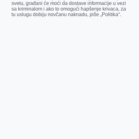
svetu, građani će moći da dostave informacije u vezi
r
sa kriminalom i ako to omogući hapšenje krivaca, za
tu uslugu dobiju novčanu naknadu, piše „Politika“.