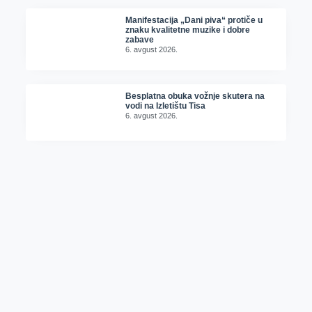
Manifestacija „Dani piva“ protiče u
znaku kvalitetne muzike i dobre
zabave
6. avgust 2026.
Besplatna obuka vožnje skutera na
vodi na Izletištu Tisa
6. avgust 2026.