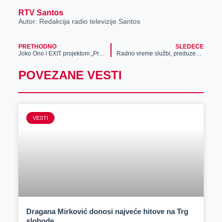
RTV Santos
Autor: Redakcija radio televizije Santos
PRETHODNO
SLEDEĆE
Joko Ono i EXIT projektom „Prvi svetski mir“ obeležavaju 100 godina od završetka Prvog svetskog rata
Radno vreme službi, preduzeća i privatnog sektora 12. novembra
POVEZANE VESTI
VESTI
Dragana Mirković donosi najveće hitove na Trg
slobode