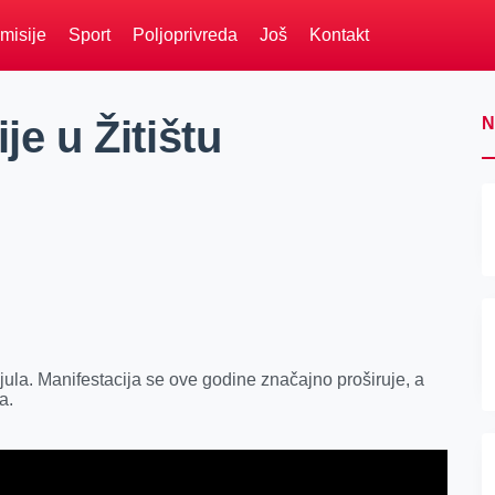
misije
Sport
Poljoprivreda
Još
Kontakt
je u Žitištu
N
.jula. Manifestacija se ove godine značajno proširuje, a
a.