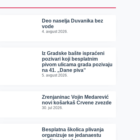
Deo naselja Duvanika bez
vode
4. avgust 2026.
Iz Gradske bašte ispraćeni
pozivari koji besplatnim
pivom ulicama grada pozivaju
na 41. „Dane piva“
5. avgust 2026.
Zrenjaninac Vojin Medarević
novi košarkaš Crvene zvezde
30. jul 2026.
Besplatna školica plivanja
organizuje se jedanaestu