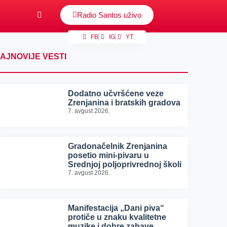
Radio Santos uživo
FB
IG
YT
AJNOVIJE VESTI
Dodatno učvršćene veze
Zrenjanina i bratskih gradova
7. avgust 2026.
Gradonačelnik Zrenjanina
posetio mini-pivaru u
Srednjoj poljoprivrednoj školi
7. avgust 2026.
Manifestacija „Dani piva“
protiče u znaku kvalitetne
muzike i dobre zabave