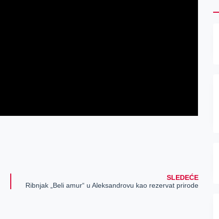
SLEDEĆE
Ribnjak „Beli amur“ u Aleksandrovu kao rezervat prirode