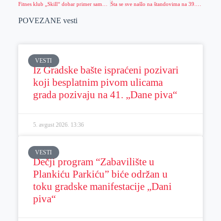
Fitnes klub „Skill“ dobar primer samozapošljavanja
Šta se sve našlo na štandovima na 39. „Danima piva“
POVEZANE vesti
VESTI
Iz Gradske bašte ispraćeni pozivari
koji besplatnim pivom ulicama
grada pozivaju na 41. „Dane piva“
5. avgust 2026.
13:36
VESTI
Dečji program “Zabavilište u
Plankiću Parkiću” biće održan u
toku gradske manifestacije „Dani
piva“