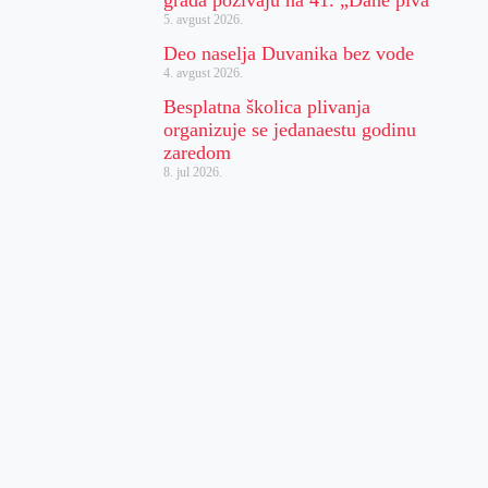
grada pozivaju na 41. „Dane piva“
5. avgust 2026.
Deo naselja Duvanika bez vode
4. avgust 2026.
Besplatna školica plivanja
organizuje se jedanaestu godinu
zaredom
8. jul 2026.