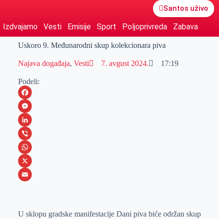
Santos uživo
Izdvajamo
Vesti
Emisije
Sport
Poljoprivreda
Zabava
Uskoro 9. Međunarodni skup kolekcionara piva
Najava događaja
,
Vesti
7. avgust 2024.
17:19
Podeli:
F
a
M
c
e
L
e
s
i
V
b
s
n
i
W
o
e
k
b
h
X
o
n
e
e
a
E
k
g
d
r
t
m
U sklopu gradske manifestacije Dani piva biće održan skup
e
I
s
a