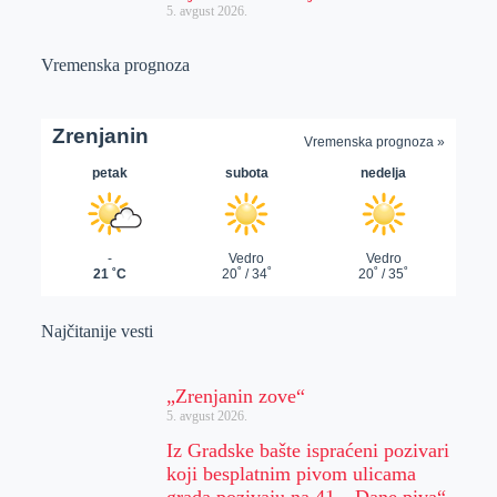
5. avgust 2026.
Vremenska prognoza
Najčitanije vesti
„Zrenjanin zove“
5. avgust 2026.
Iz Gradske bašte ispraćeni pozivari
koji besplatnim pivom ulicama