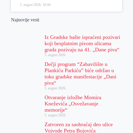
5. avgust 2026.
10:44
Najnovije vesti
Iz Gradske bašte ispraćeni pozivari
koji besplatnim pivom ulicama
grada pozivaju na 41. „Dane piva“
5. avgust 2026.
Dečji program “Zabavilište u
Plankiću Parkiću” biće održan u
toku gradske manifestacije „Dani
piva“
5. avgust 2026.
Otvaranje izložbe Momira
Kneževića „Osvežavanje
memorije“
5. avgust 2026.
Zatvoren za saobraćaj deo ulice
Vojvode Petra Bojovića