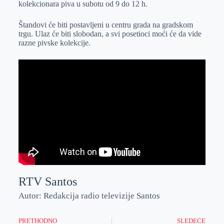
kolekcionara piva u subotu od 9 do 12 h.
r
n
A
i
p
l
Štandovi će biti postavljeni u centru grada na gradskom
trgu. Ulaz će biti slobodan, a svi posetioci moći će da vide
p
razne pivske kolekcije.
RTV Santos
Autor: Redakcija radio televizije Santos
PRETHODNO
SLEDEĆE