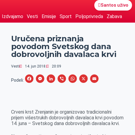
Santos uživo
Izdvajamo
Vesti
Emisije
Sport
Poljoprivreda
Zabava
Uručena priznanja
povodom Svetskog dana
dobrovoljnih davalaca krvi
Vesti
14. jun 2018.
20:09
F
M
L
V
W
X
E
Podeli:
a
e
i
i
h
m
c
s
n
b
a
a
e
s
k
e
t
i
Crveni krst Zrenjanin je organizovao tradicionalni
b
e
e
r
s
l
prijem višestrukih dobrovoljnih davalaca krvi povodom
o
n
d
A
14. juna – Svetskog dana dobrovoljnih davalaca krvi.
o
g
I
p