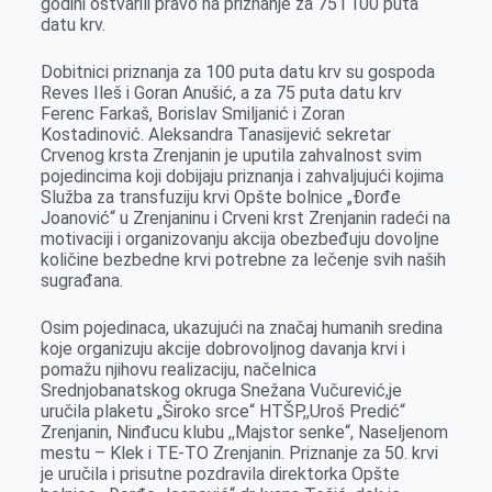
godini ostvarili pravo na priznanje za 75 i 100 puta
datu krv.
Dobitnici priznanja za 100 puta datu krv su gospoda
Reves Ileš i Goran Anušić, a za 75 puta datu krv
Ferenc Farkaš, Borislav Smiljanić i Zoran
Kostadinović. Aleksandra Tanasijević sekretar
Crvenog krsta Zrenjanin je uputila zahvalnost svim
pojedincima koji dobijaju priznanja i zahvaljujući kojima
Služba za transfuziju krvi Opšte bolnice „Đorđe
Joanović“ u Zrenjaninu i Crveni krst Zrenjanin radeći na
motivaciji i organizovanju akcija obezbeđuju dovoljne
količine bezbedne krvi potrebne za lečenje svih naših
sugrađana.
Osim pojedinaca, ukazujući na značaj humanih sredina
koje organizuju akcije dobrovoljnog davanja krvi i
pomažu njihovu realizaciju, načelnica
Srednjobanatskog okruga Snežana Vučurević,je
uručila plaketu „Široko srce“ HTŠP,,Uroš Predić“
Zrenjanin, Ninđucu klubu ,,Majstor senke“, Naseljenom
mestu – Klek i TE-TO Zrenjanin. Priznanje za 50. krvi
je uručila i prisutne pozdravila direktorka Opšte