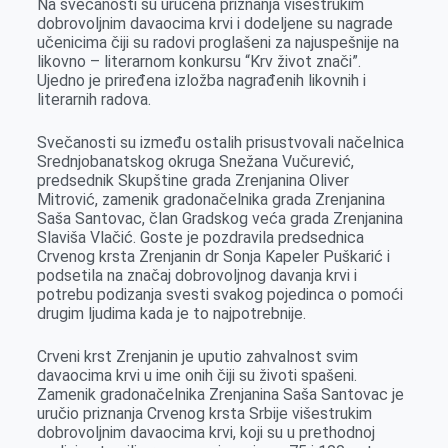
Na svečanosti su uručena priznanja višestrukim
k
e
n
p
dobrovoljnim davaocima krvi i dodeljene su nagrade
r
učenicima čiji su radovi proglašeni za najuspešnije na
likovno – literarnom konkursu “Krv život znači”.
Ujedno je priređena izložba nagrađenih likovnih i
literarnih radova.
Svečanosti su između ostalih prisustvovali načelnica
Srednjobanatskog okruga Snežana Vučurević,
predsednik Skupštine grada Zrenjanina Oliver
Mitrović, zamenik gradonačelnika grada Zrenjanina
Saša Santovac, član Gradskog veća grada Zrenjanina
Slaviša Vlačić. Goste je pozdravila predsednica
Crvenog krsta Zrenjanin dr Sonja Kapeler Puškarić i
podsetila na značaj dobrovoljnog davanja krvi i
potrebu podizanja svesti svakog pojedinca o pomoći
drugim ljudima kada je to najpotrebnije.
Crveni krst Zrenjanin je uputio zahvalnost svim
davaocima krvi u ime onih čiji su životi spašeni.
Zamenik gradonačelnika Zrenjanina Saša Santovac je
uručio priznanja Crvenog krsta Srbije višestrukim
dobrovoljnim davaocima krvi, koji su u prethodnoj