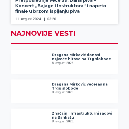
Pretposlednje veče 39. Dana piva –
Koncert „Bajage i Instruktora“ i napeto
finale u brzom ispijanju piva
11. avgust 2024.
03:20
NAJNOVIJE VESTI
Dragana Mirković donosi
najveće hitove na Trg slobode
8. avgust 2026.
Dragana Mirković večeras na
Trgu slobode
8. avgust 2026.
Značajni infrastrukturni radovi
na Bagljašu
8. avgust 2026.