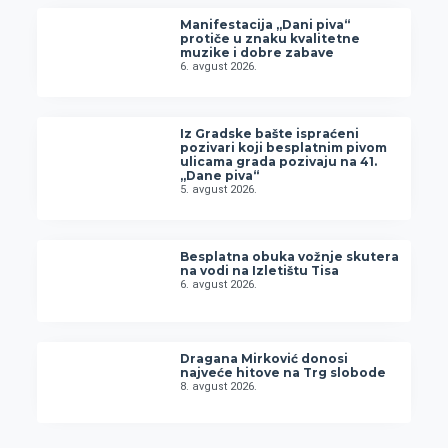
Manifestacija „Dani piva“
protiče u znaku kvalitetne
muzike i dobre zabave
6. avgust 2026.
Iz Gradske bašte ispraćeni
pozivari koji besplatnim pivom
ulicama grada pozivaju na 41.
„Dane piva“
5. avgust 2026.
Besplatna obuka vožnje skutera
na vodi na Izletištu Tisa
6. avgust 2026.
Dragana Mirković donosi
najveće hitove na Trg slobode
8. avgust 2026.