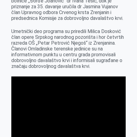
bolnice ,,Đorđe Joanović“ dr Ivana Tešić, dok je
priznanje za 35. davanje uručila dr Jasmina Vujanov
član Upravnog odbora Crvenog krsta Zrenjanin i
predsednica Komisije za dobrovoljno davalaštvo krvi.
Umetnički deo programa su priredili Milica Dosković
član opere Srpskog narodnog pozorišta i hor četvrtih
razreda OŠ „Petar Petrović Njegoš“ iz Zrenjanina.
Članovi Omladinske terenske jedinice su na
informativnom punktu u centru grada promovisali
dobrovoljno davalaštvo krvi i informisali sugrađane o
značaju dobrovoljnog davalaštva krvi.