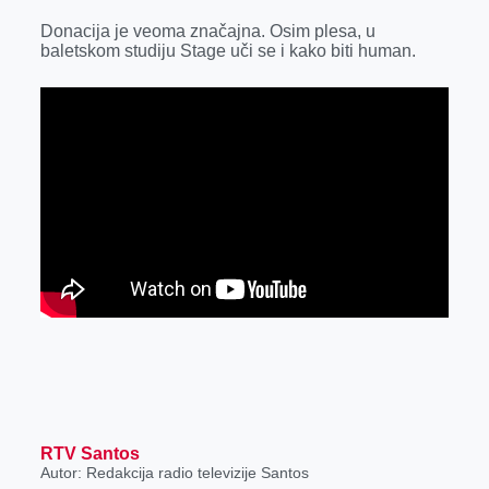
r
Donacija je veoma značajna. Osim plesa, u
baletskom studiju Stage uči se i kako biti human.
RTV Santos
Autor: Redakcija radio televizije Santos