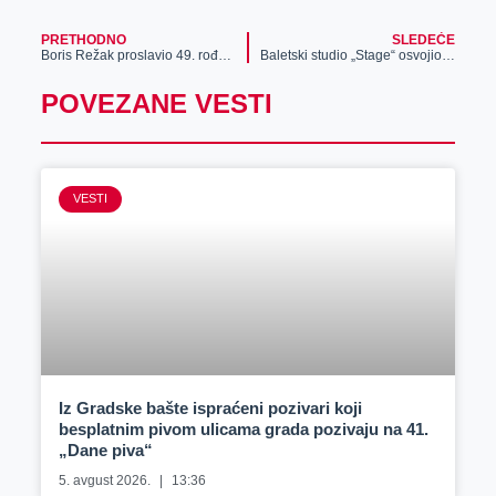
PRETHODNO
SLEDEĆE
Boris Režak proslavio 49. rođendan pred rasprodatim SNP-om: “Nikada nisam imao više gostiju”
Baletski studio „Stage“ osvojio 23 zlatne medalje
POVEZANE VESTI
VESTI
Iz Gradske bašte ispraćeni pozivari koji
besplatnim pivom ulicama grada pozivaju na 41.
„Dane piva“
5. avgust 2026.
13:36