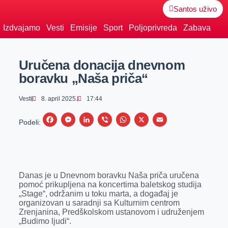
Santos uživo
Izdvajamo
Vesti
Emisije
Sport
Poljoprivreda
Zabava
Uručena donacija dnevnom
boravku „Naša priča“
Vesti
8. april 2025.
17:44
F
M
L
V
W
X
E
Podeli:
a
e
i
i
h
m
c
s
n
b
a
a
e
s
k
e
t
i
Danas je u Dnevnom boravku Naša priča uručena
b
e
e
r
s
l
pomoć prikupljena na koncertima baletskog studija
o
n
d
A
„Stage“, održanim u toku marta, a događaj je
organizovan u saradnji sa Kulturnim centrom
o
g
I
p
Zrenjanina, Predškolskom ustanovom i udruženjem
k
e
n
p
„Budimo ljudi“.