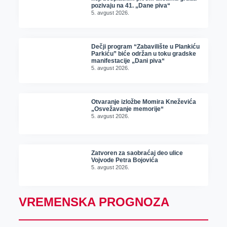
pozivaju na 41. „Dane piva“
5. avgust 2026.
Dečji program “Zabavilište u Plankiću
Parkiću” biće održan u toku gradske
manifestacije „Dani piva“
5. avgust 2026.
Otvaranje izložbe Momira Kneževića
„Osvežavanje memorije“
5. avgust 2026.
Zatvoren za saobraćaj deo ulice
Vojvode Petra Bojovića
5. avgust 2026.
VREMENSKA PROGNOZA