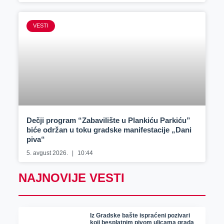
VESTI
Dečji program “Zabavilište u Plankiću Parkiću”
biće održan u toku gradske manifestacije „Dani
piva“
5. avgust 2026.
10:44
NAJNOVIJE VESTI
Iz Gradske bašte ispraćeni pozivari
koji besplatnim pivom ulicama grada