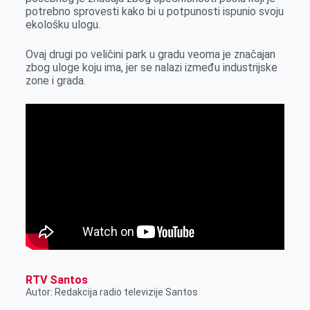
r
potrebno sprovesti kako bi u potpunosti ispunio svoju
ekološku ulogu.
Ovaj drugi po veličini park u gradu veoma je značajan
zbog uloge koju ima, jer se nalazi između industrijske
zone i grada.
RTV Santos
Autor: Redakcija radio televizije Santos