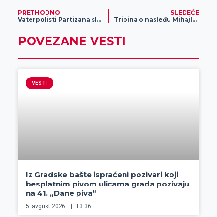
PRETHODNO
SLEDEĆE
Vaterpolisti Partizana slavili u Zrenjaninu
Tribina o nasleđu Mihajla Pupina okupila brojne posetioce
POVEZANE VESTI
VESTI
Iz Gradske bašte ispraćeni pozivari koji
besplatnim pivom ulicama grada pozivaju
na 41. „Dane piva“
5. avgust 2026.
13:36