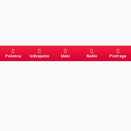
Početna
Izdvajamo
Meni
Radio
Pretraga
Pretraga
Kategorije
Ostalo
Naslovna