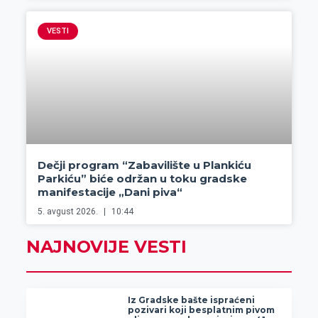
VESTI
Dečji program “Zabavilište u Plankiću
Parkiću” biće održan u toku gradske
manifestacije „Dani piva“
5. avgust 2026.
10:44
NAJNOVIJE VESTI
Iz Gradske bašte ispraćeni
pozivari koji besplatnim pivom