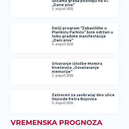
ulicama grada pozivaju na 41.
„Dane piva“
5. avgust 2026.
Dečji program “Zabavilište u
Plankiću Parkiću” biće održan u
toku gradske manifestacije
„Dani piva“
5. avgust 2026.
Otvaranje izložbe Momira
Kneževića „Osvežavanje
memorije“
5. avgust 2026.
Zatvoren za saobraćaj deo ulice
Vojvode Petra Bojovića
5. avgust 2026.
VREMENSKA PROGNOZA