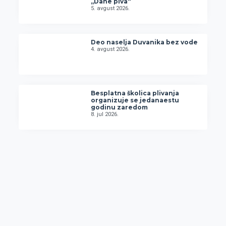
„Dane piva“
5. avgust 2026.
Deo naselja Duvanika bez vode
4. avgust 2026.
Besplatna školica plivanja
organizuje se jedanaestu
godinu zaredom
8. jul 2026.