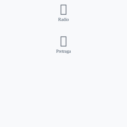
Radio
Pretraga
Pretraga
Kategorije
Ostalo
Naslovna