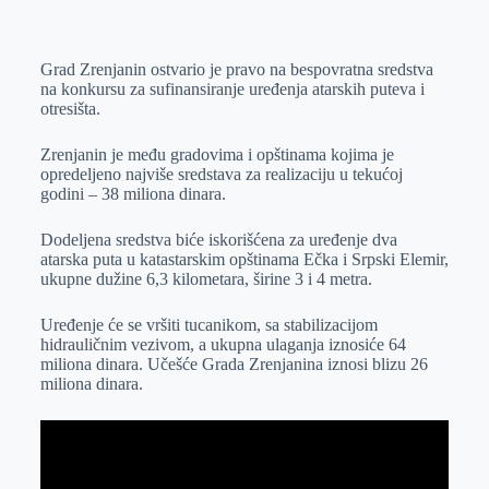
o
n
e
e
a
E
k
g
d
r
t
m
Grad Zrenjanin ostvario je pravo na bespovratna sredstva
e
I
s
a
na konkursu za sufinansiranje uređenja atarskih puteva i
r
n
A
i
otresišta.
p
l
Zrenjanin je među gradovima i opštinama kojima je
p
opredeljeno najviše sredstava za realizaciju u tekućoj
godini – 38 miliona dinara.
Dodeljena sredstva biće iskorišćena za uređenje dva
atarska puta u katastarskim opštinama Ečka i Srpski Elemir,
ukupne dužine 6,3 kilometara, širine 3 i 4 metra.
Uređenje će se vršiti tucanikom, sa stabilizacijom
hidrauličnim vezivom, a ukupna ulaganja iznosiće 64
miliona dinara. Učešće Grada Zrenjanina iznosi blizu 26
miliona dinara.