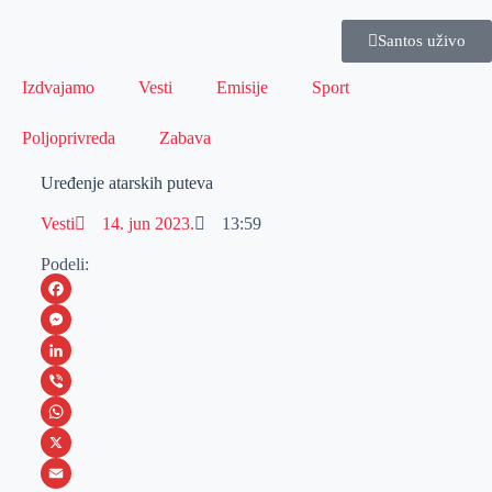
Santos uživo
Izdvajamo
Vesti
Emisije
Sport
Poljoprivreda
Zabava
Uređenje atarskih puteva
Vesti
14. jun 2023.
13:59
Podeli:
F
a
M
c
e
L
e
s
i
V
b
s
n
i
W
o
e
k
b
h
X