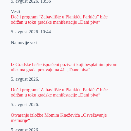
5. avgust 2026.
13:36
Vesti
Dečji program “Zabavilište u Plankiću Parkiću” biće
održan u toku gradske manifestacije „Dani piva“
5. avgust 2026.
10:44
Najnovije vesti
Iz Gradske bašte ispraćeni pozivari koji besplatnim pivom
ulicama grada pozivaju na 41. „Dane piva“
5. avgust 2026.
Dečji program “Zabavilište u Plankiću Parkiću” biće
održan u toku gradske manifestacije „Dani piva“
5. avgust 2026.
Otvaranje izložbe Momira Kneževića „Osvežavanje
memorije“
5. avgust 2026.