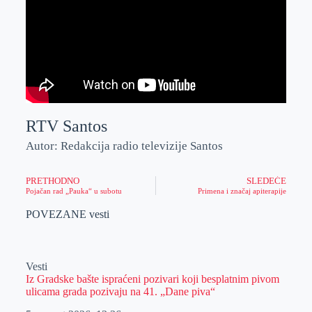
RTV Santos
Autor: Redakcija radio televizije Santos
PRETHODNO
SLEDEĆE
Pojačan rad „Pauka“ u subotu
Primena i značaj apiterapije
POVEZANE vesti
Vesti
Iz Gradske bašte ispraćeni pozivari koji besplatnim pivom
ulicama grada pozivaju na 41. „Dane piva“