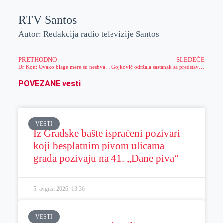
RTV Santos
Autor: Redakcija radio televizije Santos
PRETHODNO
SLEDEĆE
Dr Kon: Ovako blage mere su neshvatljive, sada je gore nego u decembru kada smo imali 8.000 zaraženih
Gojković održala sastanak sa predstavnicima novinskih udruženja
POVEZANE vesti
VESTI
Iz Gradske bašte ispraćeni pozivari
koji besplatnim pivom ulicama
grada pozivaju na 41. „Dane piva“
5. avgust 2026.
13:36
VESTI