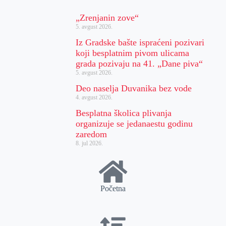
„Zrenjanin zove“
5. avgust 2026.
Iz Gradske bašte ispraćeni pozivari
koji besplatnim pivom ulicama
grada pozivaju na 41. „Dane piva“
5. avgust 2026.
Deo naselja Duvanika bez vode
4. avgust 2026.
Besplatna školica plivanja
organizuje se jedanaestu godinu
zaredom
8. jul 2026.
Početna