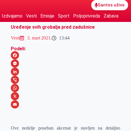
Santos uživo
Izdvajamo
Vesti
Emisije
Sport
Poljoprivreda
Zabava
Uređenje svih grobalja pred zadušnice
Vesti
3. mart 2021.
13:44
Podeli:
F
a
M
c
e
L
e
s
i
V
b
s
n
i
W
o
e
k
b
h
X
o
n
e
e
a
E
k
g
d
r
t
m
Ove nedelje poseban akcenat je stavljen na detaljno
e
I
s
a