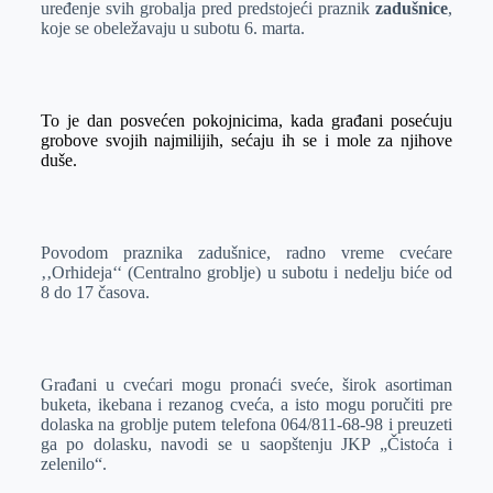
uređenje svih grobalja pred predstojeći praznik
zadušnice
,
r
n
A
i
koje se obeležavaju u subotu 6. marta.
p
l
p
To je
dan posvećen
pokojni
ci
ma
,
kada građani posećuju
grobove svojih najmilijih,
s
ećaju ih se
i mol
e
za njihove
duše.
Povodom praznika zadušnice, radno vreme cvećare
‚‚Orhideja‘‘ (Centralno groblje) u subotu i nedelju biće od
8 do 17 časova.
Građani u cvećari mogu pronaći sveće, širok asortiman
buketa, ikebana i rezanog cveća, a isto mogu poručiti pre
dolaska na groblje putem telefona 064/811-68-98 i preuzeti
ga po dolasku, navodi se u saopštenju JKP „Čistoća i
zelenilo“.