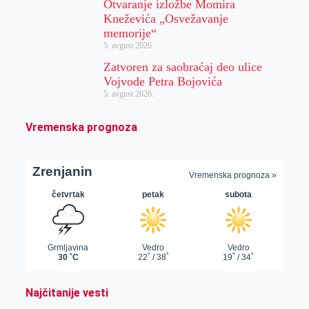
Otvaranje izložbe Momira
Kneževića „Osvežavanje
memorije“
5. avgust 2026.
Zatvoren za saobraćaj deo ulice
Vojvode Petra Bojovića
5. avgust 2026.
Vremenska prognoza
Najčitanije vesti