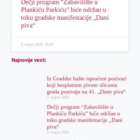
Dečji program “Zabavilište u
Plankiću Parkiću” biće održan u
toku gradske manifestacije „Dani
piva“
5. avgust 2026.
10:44
Najnovije vesti
Iz Gradske bašte ispraćeni pozivari
koji besplatnim pivom ulicama
grada pozivaju na 41. „Dane piva“
5. avgust 2026.
Dečji program “Zabavilište u
Plankiću Parkiću” biće održan u
toku gradske manifestacije „Dani
piva“
5. avgust 2026.