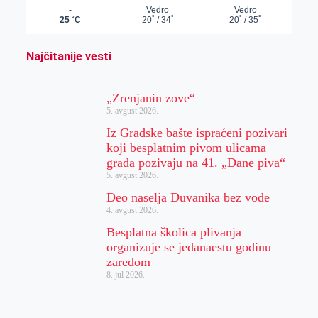
Najčitanije vesti
„Zrenjanin zove“
5. avgust 2026.
Iz Gradske bašte ispraćeni pozivari
koji besplatnim pivom ulicama
grada pozivaju na 41. „Dane piva“
5. avgust 2026.
Deo naselja Duvanika bez vode
4. avgust 2026.
Besplatna školica plivanja
organizuje se jedanaestu godinu
zaredom
8. jul 2026.