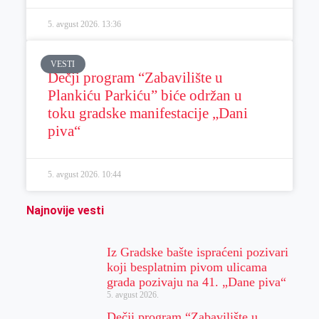
5. avgust 2026.
13:36
VESTI
Dečji program “Zabavilište u
Plankiću Parkiću” biće održan u
toku gradske manifestacije „Dani
piva“
5. avgust 2026.
10:44
Najnovije vesti
Iz Gradske bašte ispraćeni pozivari
koji besplatnim pivom ulicama
grada pozivaju na 41. „Dane piva“
5. avgust 2026.
Dečji program “Zabavilište u