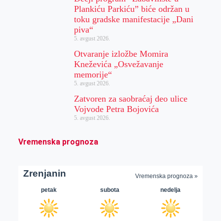
Plankiću Parkiću” biće održan u
toku gradske manifestacije „Dani
piva“
5. avgust 2026.
Otvaranje izložbe Momira
Kneževića „Osvežavanje
memorije“
5. avgust 2026.
Zatvoren za saobraćaj deo ulice
Vojvode Petra Bojovića
5. avgust 2026.
Vremenska prognoza