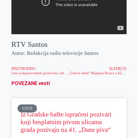
RTV Santos
Autor: Redakcija radio televizije Santos
PRETHODNO
SLEDEĆE
Cene poljoprivrednih proizvoda i ribe u avgustu 2022. godine povećane su za 35,3 odsto
„Četvrti stalež“ Bogdana Đorića u ALUZ-u
POVEZANE vesti
VESTI
Iz Gradske bašte ispraćeni pozivari
koji besplatnim pivom ulicama
grada pozivaju na 41. „Dane piva“