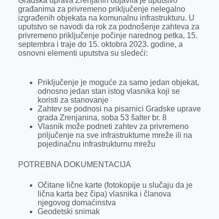
Gradska uprava Zrenjanin objavila je uputstvo
b
e
e
r
s
l
građanima za privremeno priključenje nelegalno
o
n
d
A
izgrađenih objekata na komunalnu infrastrukturu. U
uputstvo se navodi da rok za podnošenje zahteva za
o
g
I
p
privremeno priključenje počinje narednog petka, 15.
k
e
n
p
septembra i traje do 15. oktobra 2023. godine, a
osnovni elementi uputstva su sledeći:
r
Priključenje je moguće za samo jedan objekat,
odnosno jedan stan istog vlasnika koji se
koristi za stanovanje
Zahtev se podnosi na pisarnici Gradske uprave
grada Zrenjanina, soba 53 šalter br. 8
Vlasnik može podneti zahtev za privremeno
priljučenje na sve infrastrukturne mreže ili na
pojedinačnu infrastrukturnu mrežu
POTREBNA DOKUMENTACIJA
Očitane lične karte (fotokopije u slučaju da je
lična karta bez čipa) vlasnika i članova
njegovog domaćinstva
Geodetski snimak