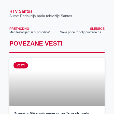
RTV Santos
Autor: Redakcija radio televizije Santos
PRETHODNO
SLEDEĆE
Manifestacija “Dani porodice” održava se u subotu u Perlezu – obezbeđen besplatan autobuski prevoz iz Zrenjanina, Ečke i Stajićeva
Nove priče iz poljoprivrede danas u Agročasu
POVEZANE VESTI
VESTI
Dragana Mirković večeras na Trgu slobode