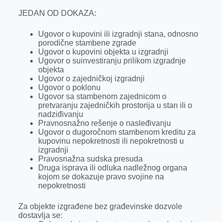
JEDAN OD DOKAZA:
Ugovor o kupovini ili izgradnji stana, odnosno
porodične stambene zgrade
Ugovor o kupovini objekta u izgradnji
Ugovor o suinvestiranju prilikom izgradnje
objekta
Ugovor o zajedničkoj izgradnji
Ugovor o poklonu
Ugovor sa stambenom zajednicom o
pretvaranju zajedničkih prostorija u stan ili o
nadziđivanju
Pravnosnažno rešenje o nasleđivanju
Ugovor o dugoročnom stambenom kreditu za
kupovinu nepokretnosti ili nepokretnosti u
izgradnji
Pravosnažna sudska presuda
Druga isprava ili odluka nadležnog organa
kojom se dokazuje pravo svojine na
nepokretnosti
Za objekte izgrađene bez građevinske dozvole
dostavlja se: