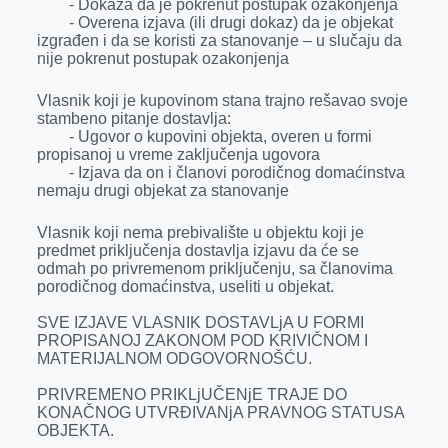
- Dokaza da je pokrenut postupak ozakonjenja
- Overena izjava (ili drugi dokaz) da je objekat
izgrađen i da se koristi za stanovanje – u slučaju da
nije pokrenut postupak ozakonjenja
Vlasnik koji je kupovinom stana trajno rešavao svoje
stambeno pitanje dostavlja:
- Ugovor o kupovini objekta, overen u formi
propisanoj u vreme zaključenja ugovora
- Izjava da on i članovi porodičnog domaćinstva
nemaju drugi objekat za stanovanje
Vlasnik koji nema prebivalište u objektu koji je
predmet priključenja dostavlja izjavu da će se
odmah po privremenom priključenju, sa članovima
porodičnog domaćinstva, useliti u objekat.
SVE IZJAVE VLASNIK DOSTAVLjA U FORMI
PROPISANOJ ZAKONOM POD KRIVIČNOM I
MATERIJALNOM ODGOVORNOŠĆU.
PRIVREMENO PRIKLjUČENjE TRAJE DO
KONAČNOG UTVRĐIVANjA PRAVNOG STATUSA
OBJEKTA.