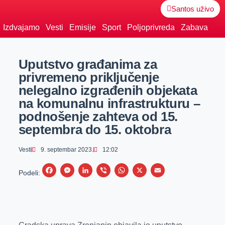
Santos uživo
Izdvajamo
Vesti
Emisije
Sport
Poljoprivreda
Zabava
Uputstvo građanima za
privremeno priključenje
nelegalno izgrađenih objekata
na komunalnu infrastrukturu –
podnošenje zahteva od 15.
septembra do 15. oktobra
Vesti
9. septembar 2023.
12:02
F
M
L
V
W
X
E
Podeli:
a
e
i
i
h
m
c
s
n
b
a
a
e
s
k
e
t
i