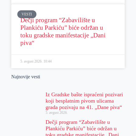
VESTI
Dečji program “Zabavilište u
Plankiću Parkiću” biće održan u
toku gradske manifestacije „Dani
piva“
5. avgust 2026.
10:44
Najnovije vesti
Iz Gradske bašte ispraćeni pozivari
koji besplatnim pivom ulicama
grada pozivaju na 41. „Dane piva“
5. avgust 2026.
Dečji program “Zabavilište u
Plankiću Parkiću” biće održan u
toku gradske manifestacije „Dani