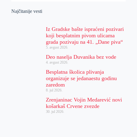
Najčitanije vesti
Iz Gradske bašte ispraćeni pozivari
koji besplatnim pivom ulicama
grada pozivaju na 41. „Dane piva“
5. avgust 2026.
Deo naselja Duvanika bez vode
4. avgust 2026.
Besplatna školica plivanja
organizuje se jedanaestu godinu
zaredom
8. jul 2026.
Zrenjaninac Vojin Medarević novi
košarkaš Crvene zvezde
30. jul 2026.