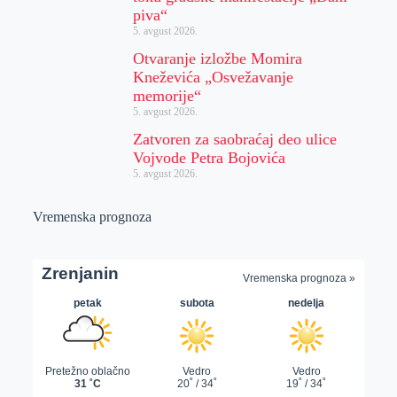
piva“
5. avgust 2026.
Otvaranje izložbe Momira
Kneževića „Osvežavanje
memorije“
5. avgust 2026.
Zatvoren za saobraćaj deo ulice
Vojvode Petra Bojovića
5. avgust 2026.
Vremenska prognoza