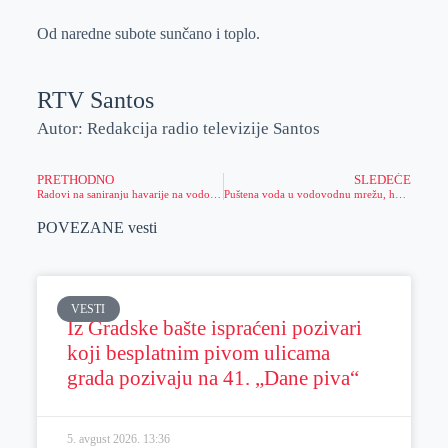
Od naredne subote sunčano i toplo.
RTV Santos
Autor: Redakcija radio televizije Santos
PRETHODNO
SLEDEĆE
Radovi na saniranju havarije na vodovodnoj mreži i dalje traju (FOTO)
Puštena voda u vodovodnu mrežu, havarija nije sanirana (FOTO)
POVEZANE vesti
VESTI
Iz Gradske bašte ispraćeni pozivari
koji besplatnim pivom ulicama
grada pozivaju na 41. „Dane piva“
5. avgust 2026.
13:36