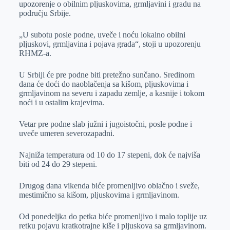
upozorenje o obilnim pljuskovima, grmljavini i gradu na
r
n
A
i
području Srbije.
p
l
„U subotu posle podne, uveče i noću lokalno obilni
p
pljuskovi, grmljavina i pojava grada“, stoji u upozorenju
RHMZ-a.
U Srbiji će pre podne biti pretežno sunčano. Sredinom
dana će doći do naoblačenja sa kišom, pljuskovima i
grmljavinom na severu i zapadu zemlje, a kasnije i tokom
noći i u ostalim krajevima.
Vetar pre podne slab južni i jugoistočni, posle podne i
uveče umeren severozapadni.
Najniža temperatura od 10 do 17 stepeni, dok će najviša
biti od 24 do 29 stepeni.
Drugog dana vikenda biće promenljivo oblačno i sveže,
mestimično sa kišom, pljuskovima i grmljavinom.
Od ponedeljka do petka biće promenljivo i malo toplije uz
retku pojavu kratkotrajne kiše i pljuskova sa grmljavinom.