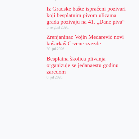
Iz Gradske bašte ispraćeni pozivari
koji besplatnim pivom ulicama
grada pozivaju na 41. „Dane piva“
5. avgust 2026.
Zrenjaninac Vojin Medarević novi
košarkaš Crvene zvezde
30. jul 2026.
Besplatna školica plivanja
organizuje se jedanaestu godinu
zaredom
8. jul 2026.