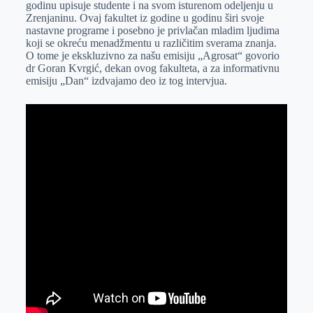
godinu upisuje studente i na svom isturenom odeljenju u
r
n
A
i
Zrenjaninu. Ovaj fakultet iz godine u godinu širi svoje
nastavne programe i posebno je privlačan mladim ljudima
p
l
koji se okreću menadžmentu u različitim sverama znanja.
p
O tome je ekskluzivno za našu emisiju „Agrosat“ govorio
dr Goran Kvrgić, dekan ovog fakulteta, a za informativnu
emisiju „Dan“ izdvajamo deo iz tog intervjua.