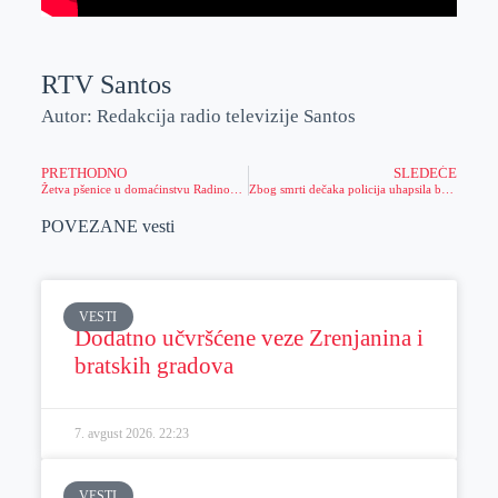
RTV Santos
Autor: Redakcija radio televizije Santos
PRETHODNO
SLEDEĆE
Žetva pšenice u domaćinstvu Radinović iz Žitišta
Zbog smrti dečaka policija uhapsila bračni par
POVEZANE vesti
VESTI
Dodatno učvršćene veze Zrenjanina i
bratskih gradova
7. avgust 2026.
22:23
VESTI