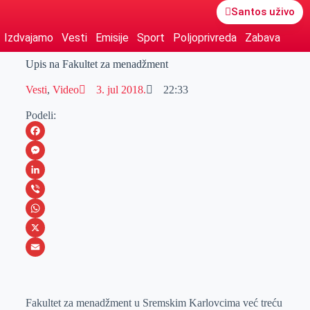
Santos uživo
Izdvajamo
Vesti
Emisije
Sport
Poljoprivreda
Zabava
Upis na Fakultet za menadžment
Vesti
,
Video
3. jul 2018.
22:33
Podeli:
F
a
M
c
e
L
e
s
i
V
b
s
n
i
W
o
e
k
b
h
X
o
n
e
e
a
E
k
g
d
r
t
m
Fakultet za menadžment u Sremskim Karlovcima već treću
e
I
s
a