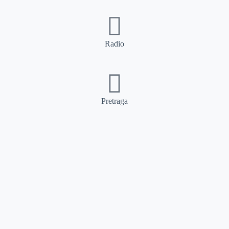
Radio
Pretraga
Pretraga
Kategorije
Ostalo
Naslovna