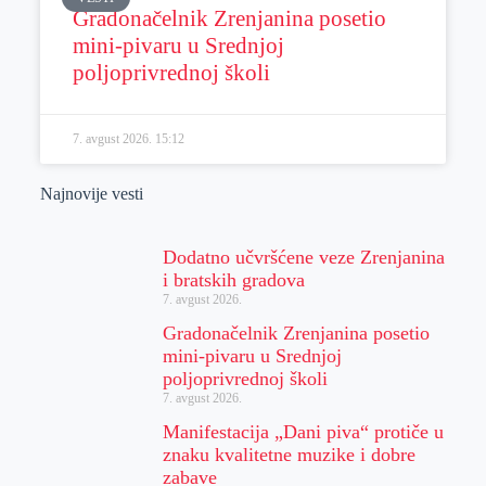
Gradonačelnik Zrenjanina posetio
mini-pivaru u Srednjoj
poljoprivrednoj školi
7. avgust 2026.
15:12
Najnovije vesti
Dodatno učvršćene veze Zrenjanina
i bratskih gradova
7. avgust 2026.
Gradonačelnik Zrenjanina posetio
mini-pivaru u Srednjoj
poljoprivrednoj školi
7. avgust 2026.
Manifestacija „Dani piva“ protiče u
znaku kvalitetne muzike i dobre
zabave