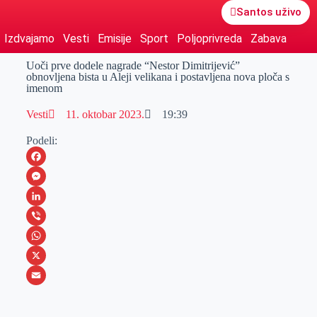
Santos uživo
Izdvajamo
Vesti
Emisije
Sport
Poljoprivreda
Zabava
Uoči prve dodele nagrade “Nestor Dimitrijević”
obnovljena bista u Aleji velikana i postavljena nova ploča s
imenom
Vesti
11. oktobar 2023.
19:39
Podeli:
F
a
M
c
e
L
e
s
i
V
b
s
n
i
W
o
e
k
b
h
X
o
n
e
e
a
E
k
g
d
r
t
m