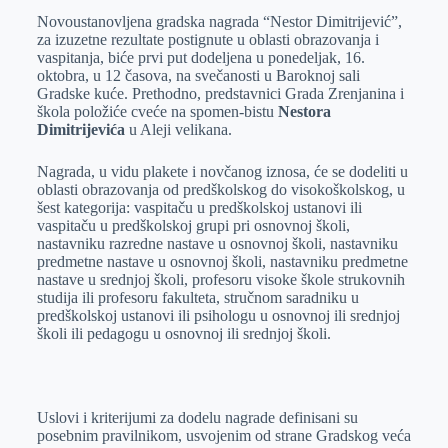
Novoustanovljena gradska nagrada “Nestor Dimitrijević”,
e
I
s
a
za izuzetne rezultate postignute u oblasti obrazovanja i
r
n
A
i
vaspitanja, biće prvi put dodeljena u ponedeljak, 16.
oktobra, u 12 časova, na svečanosti u Baroknoj sali
p
l
Gradske kuće. Prethodno, predstavnici Grada Zrenjanina i
p
škola položiće cveće na spomen-bistu
Nestora
Dimitrijevića
u Aleji velikana.
Nagrada, u vidu plakete i novčanog iznosa, će se dodeliti u
oblasti obrazovanja od predškolskog do visokoškolskog, u
šest kategorija: vaspitaču u predškolskoj ustanovi ili
vaspitaču u predškolskoj grupi pri osnovnoj školi,
nastavniku razredne nastave u osnovnoj školi, nastavniku
predmetne nastave u osnovnoj školi, nastavniku predmetne
nastave u srednjoj školi, profesoru visoke škole strukovnih
studija ili profesoru fakulteta, stručnom saradniku u
predškolskoj ustanovi ili psihologu u osnovnoj ili srednjoj
školi ili pedagogu u osnovnoj ili srednjoj školi.
Uslovi i kriterijumi za dodelu nagrade definisani su
posebnim pravilnikom, usvojenim od strane Gradskog veća