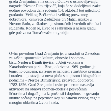
grada Zrenjanina, a na osnovu Odluke o ustanovljavanju
nagrade ”Nestor Dimitrijević”, koja će se dodeljivati svake
godine povodom dana rođenja (14. oktobar) tog uglednog
građanina Velikog Bečkereka i velikog prosvetnog
dobrotvora, osnivača Zadužbine pri Matici srpskoj u
Novom Sadu, za školovanje siromašnih i vrednih učenika i
studenata. Rođen je, živeo je i sahranjen u našem gradu,
gde počiva na Tomaševačkom groblju.
Ovim povodom Grad Zrenjanin je, u saradnji sa Zavodom
za zaštitu spomenika kulture, obnovio i spomen-
bistu
Nestora Dimitrijevića
, u Aleji velikana u
Karađorđevom parku. Bista, otkrivena 1969. godine, je
temeljno očišćena, izvršeno je nanošenje zaštitnog premaza
i urađena i postavljena nova ploča s natpisom i biografskim
podacima –
Nestor Dimitrijević
, prosvetni dobrotvor,
1782-1856. Grad Zrenjanin i ovim primerom nastavlja
aktivnosti na obnovi spomen-obeležja posvećenih
ličnostima i događajima iz prošlosti i doprinosi negovanju
kulture sećanja na pojedince koji su ostavili vidnog traga u
mnogim oblastima života i rada.