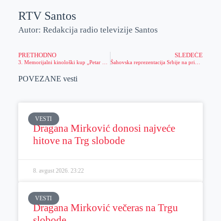
RTV Santos
Autor: Redakcija radio televizije Santos
PRETHODNO
SLEDEĆE
3. Memorijalni kinološki kup „Petar Šujica“ i Otvoreno državno prvenstvo „Sveti Hubert Evstatije“ 2023.
Šahovska reprezentacija Srbije na pripremama u Ečki: uslovi u “Kaštelu” izuzetni, šah u Zrenjaninu beleži dobre rezultate i ima državne prvake
POVEZANE vesti
VESTI
Dragana Mirković donosi najveće
hitove na Trg slobode
8. avgust 2026.
23:22
VESTI
Dragana Mirković večeras na Trgu
slobode