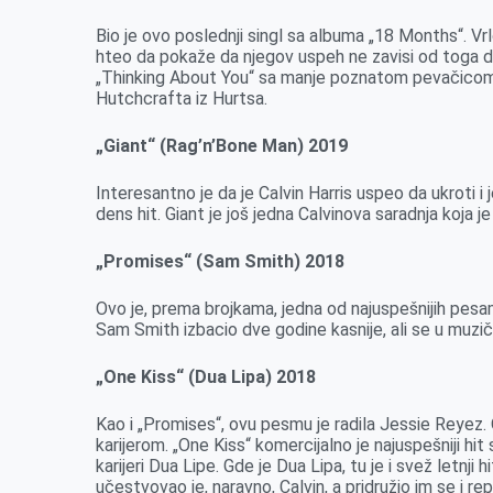
Bio je ovo poslednji singl sa albuma „18 Months“. Vr
hteo da pokaže da njegov uspeh ne zavisi od toga da 
„Thinking About You“ sa manje poznatom pevačicom, 
Hutchcrafta iz Hurtsa.
„Giant“ (Rag’n’Bone Man) 2019
Interesantno je da je Calvin Harris uspeo da ukroti 
dens hit. Giant je još jedna Calvinova saradnja koja j
„Promises“ (Sam Smith) 2018
Ovo je, prema brojkama, jedna od najuspešnijih pesam
Sam Smith izbacio dve godine kasnije, ali se u muzič
„One Kiss“ (Dua Lipa) 2018
Kao i „Promises“, ovu pesmu je radila Jessie Reyez. 
karijerom. „One Kiss“ komercijalno je najuspešniji h
karijeri Dua Lipe. Gde je Dua Lipa, tu je i svež letnj
učestvovao je, naravno, Calvin, a pridružio im se i r