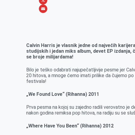
b
s
n
i
W
o
e
k
b
h
X
o
n
e
e
a
E
k
g
d
r
t
m
e
I
s
a
r
n
A
i
Calvin Harris je vlasnik jedne od najvećih karije
studijskih i jedan miks album, devet EP izdanja, 
p
l
se broje milijardama!
p
Bilo je teško odabrati najupečatljivije pesme jer Cal
20 hitova, a mnoge ćemo imati prilike da čujemo po prv
festivala!
„We Found Love“ (Rihanna) 2011
Prva pesma na kojoj su zajedno radili verovatno je 
nakon godina remiksa pop hitova, na radiju su se slu
„Where Have You Been“ (Rihanna) 2012