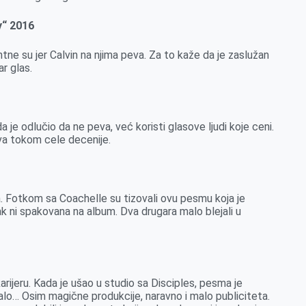
y“ 2016
tne su jer Calvin na njima peva. Za to kaže da je zaslužan
ar glas.
a je odlučio da ne peva, već koristi glasove ljudi koje ceni.
ova tokom cele decenije.
la. Fotkom sa Coachelle su tizovali ovu pesmu koja je
k ni spakovana na album. Dva drugara malo blejali u
arijeru. Kada je ušao u studio sa Disciples, pesma je
 malo… Osim magične produkcije, naravno i malo publiciteta.