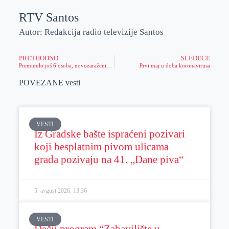
RTV Santos
Autor: Redakcija radio televizije Santos
PRETHODNO
SLEDEĆE
Preminulo još 6 osoba, novozaraženih 196
Prvi maj u doba koronavirusa
POVEZANE vesti
VESTI
Iz Gradske bašte ispraćeni pozivari
koji besplatnim pivom ulicama
grada pozivaju na 41. „Dane piva“
5. avgust 2026.
13:36
VESTI
Dečji program “Zabavilište u