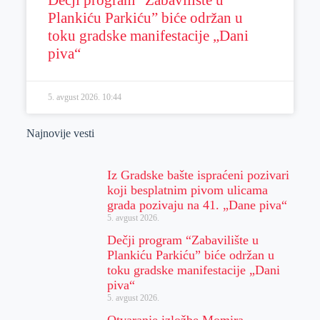
Plankiću Parkiću” biće održan u
toku gradske manifestacije „Dani
piva“
5. avgust 2026.
10:44
Najnovije vesti
Iz Gradske bašte ispraćeni pozivari
koji besplatnim pivom ulicama
grada pozivaju na 41. „Dane piva“
5. avgust 2026.
Dečji program “Zabavilište u
Plankiću Parkiću” biće održan u
toku gradske manifestacije „Dani
piva“
5. avgust 2026.
Otvaranje izložbe Momira