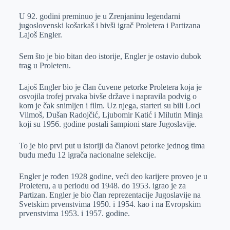
r
n
A
i
U 92. godini preminuo je u Zrenjaninu legendarni
p
l
jugoslovenski košarkaš i bivši igrač Proletera i Partizana
Lajoš Engler.
p
Sem što je bio bitan deo istorije, Engler je ostavio dubok
trag u Proleteru.
Lajoš Engler bio je član čuvene petorke Proletera koja je
osvojila trofej prvaka bivše države i napravila podvig o
kom je čak snimljen i film. Uz njega, starteri su bili Loci
Vilmoš, Dušan Radojčić, Ljubomir Katić i Milutin Minja
koji su 1956. godine postali šampioni stare Jugoslavije.
To je bio prvi put u istoriji da članovi petorke jednog tima
budu među 12 igrača nacionalne selekcije.
Engler je rođen 1928 godine, veći deo karijere proveo je u
Proleteru, a u periodu od 1948. do 1953. igrao je za
Partizan. Engler je bio član reprezentacije Jugoslavije na
Svetskim prvenstvima 1950. i 1954. kao i na Evropskim
prvenstvima 1953.
i 1957. godine.