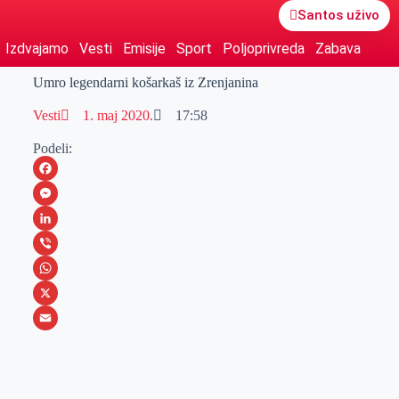
Santos uživo
Izdvajamo
Vesti
Emisije
Sport
Poljoprivreda
Zabava
Umro legendarni košarkaš iz Zrenjanina
Vesti
1. maj 2020.
17:58
Podeli:
F
a
M
c
e
L
e
s
i
V
b
s
n
i
W
o
e
k
b
h
X
o
n
e
e
a
E
k
g
d
r
t
m
e
I
s
a