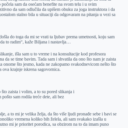
o počela sam da osećam benefite na svom telu i u svim
ozitivno da sam odlučila da upišem obuku za joga instruktora i da
ostalom stalno bila u situaciji da odgovaram na pitanja u vezi sa
došla do toga da mi se vrati ta ljubav prema umetnosti, koju sam
da to radim“, kaže Biljana i nastavlja…
kanje, išla sam u to vreme i na konsultacije kod profesora
a da se time bavim. Tada sam i shvatila da ono što nam je zaista
aista onome što jesmo, kada ne zakopamo svakodnevicom nešto što
ra ova krajnje iskrena sagovornica.
to zaista i volim, a to su pored slikanja i
 pošto sam rodila treće dete, ali bez
, a to mi je velika želja, da što više ljudi pronađe sebe i bavi se
noliko vremena koliko bih želela, ali sam svakako izašla u
nutno mi je prioritet porodica, sa obzirom na to da imam puno