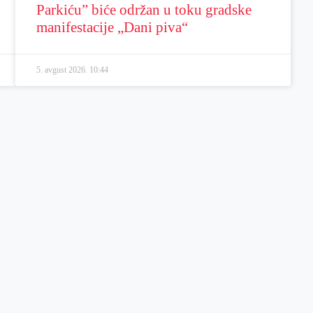
Parkiću” biće održan u toku gradske
manifestacije „Dani piva“
5. avgust 2026.
10:44