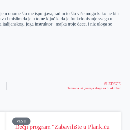
ujem onome što me ispunjava, radim to što više mogu kako ne bih
a i mislim da je u tome ključ kada je funkcionisanje svega u
 italijanskog, joga instruktor , majka troje dece, i niz uloga se
SLEDEĆE
Planirana isključenja struje za 6. oktobar
VESTI
Dečji program “Zabavilište u Plankiću