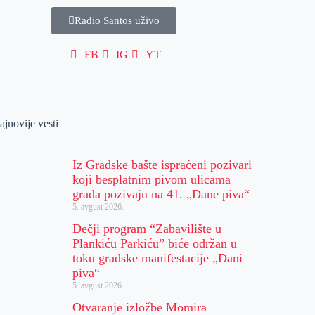
Radio Santos uživo
FB
IG
YT
ajnovije vesti
Iz Gradske bašte ispraćeni pozivari
koji besplatnim pivom ulicama
grada pozivaju na 41. „Dane piva“
5. avgust 2026.
Dečji program “Zabavilište u
Plankiću Parkiću” biće održan u
toku gradske manifestacije „Dani
piva“
5. avgust 2026.
Otvaranje izložbe Momira