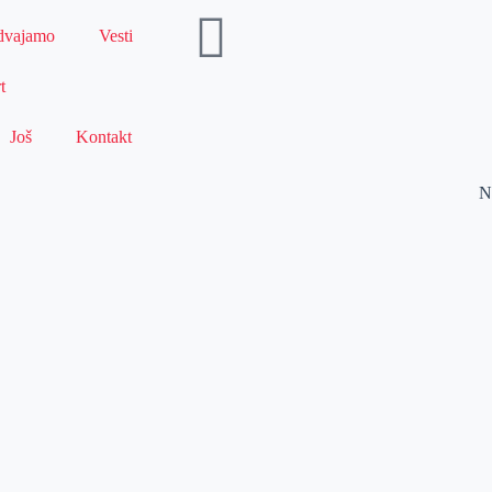
dvajamo
Vesti
t
Još
Kontakt
N