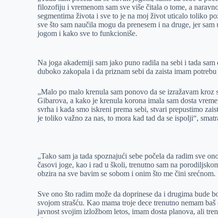
filozofiju i vremenom sam sve više čitala o tome, a naravn
segmentima života i sve to je na moj život uticalo toliko p
sve što sam naučila mogu da prenesem i na druge, jer sam u
jogom i kako sve to funkcioniše.
Na joga akademiji sam jako puno radila na sebi i tada sam 
duboko zakopala i da priznam sebi da zaista imam potrebu 
„Malo po malo krenula sam ponovo da se izražavam kroz sli
Gibarova, a kako je krenula korona imala sam dosta vremen
svrha i kada smo iskreni prema sebi, stvari prepustimo z
je toliko važno za nas, to mora kad tad da se ispolji“, smat
„Tako sam ja tada spoznajući sebe počela da radim sve ono š
časovi joge, kao i rad u školi, trenutno sam na porodiljskom
obzira na sve bavim se sobom i onim što me čini srećnom.
Sve ono što radim može da doprinese da i drugima bude bolje
svojom strašću. Kao mama troje dece trenutno nemam baš o
javnost svojim izložbom letos, imam dosta planova, ali tre