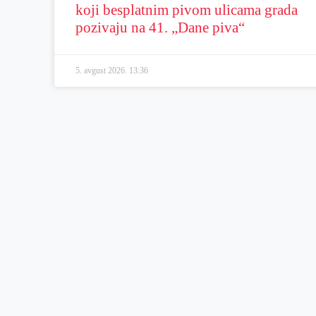
koji besplatnim pivom ulicama grada
pozivaju na 41. „Dane piva“
5. avgust 2026.
13:36