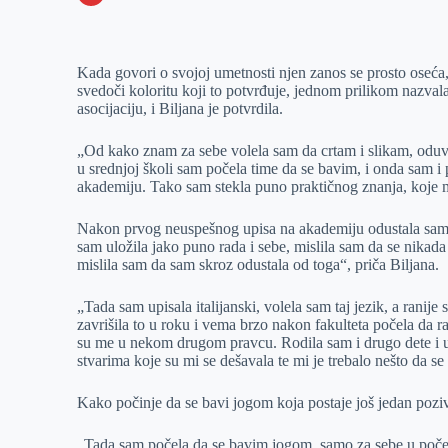
o
n
e
e
a
E
k
g
d
r
t
m
Kada govori o svojoj umetnosti njen zanos se prosto oseća
e
I
s
a
svedoči koloritu koji to potvrđuje, jednom prilikom nazvala 
r
n
A
i
asocijaciju, i Biljana je potvrdila.
p
l
„Od kako znam za sebe volela sam da crtam i slikam, oduve
p
u srednjoj školi sam počela time da se bavim, i onda sam 
akademiju. Tako sam stekla puno praktičnog znanja, koje mi 
Nakon prvog neuspešnog upisa na akademiju odustala sam od
sam uložila jako puno rada i sebe, mislila sam da se nikada vi
mislila sam da sam skroz odustala od toga“, priča Biljana.
„Tada sam upisala italijanski, volela sam taj jezik, a ranije
zavrišila to u roku i vema brzo nakon fakulteta počela da r
su me u nekom drugom pravcu. Rodila sam i drugo dete i
stvarima koje su mi se dešavala te mi je trebalo nešto da se
Kako počinje da se bavi jogom koja postaje još jedan pozi
„Tada sam počela da se bavim jogom, samo za sebe u početku