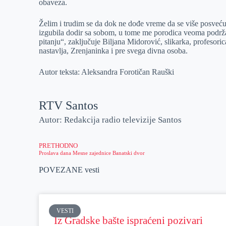
obaveza.
Želim i trudim se da dok ne dođe vreme da se više posveć
izgubila dodir sa sobom, u tome me porodica veoma podržav
pitanju“, zaključuje Biljana Midorović, slikarka, profesorica
nastavlja, Zrenjaninka i pre svega divna osoba.
Autor teksta: Aleksandra Forotičan Rauški
RTV Santos
Autor: Redakcija radio televizije Santos
PRETHODNO
Proslava dana Mesne zajednice Banatski dvor
POVEZANE vesti
VESTI
Iz Gradske bašte ispraćeni pozivari