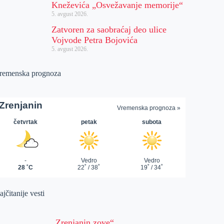
Kneževića „Osvežavanje memorije“
5. avgust 2026.
Zatvoren za saobraćaj deo ulice
Vojvode Petra Bojovića
5. avgust 2026.
remenska prognoza
jčitanije vesti
„Zrenjanin zove“