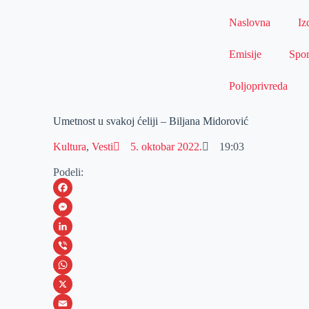
Naslovna
Iz
Emisije
Spor
Poljoprivreda
Umetnost u svakoj ćeliji – Biljana Midorović
Kultura
,
Vesti
5. oktobar 2022.
19:03
Podeli:
F
a
M
c
e
L
e
s
i
V
b
s
n
i
W
o
e
k
b
h
X