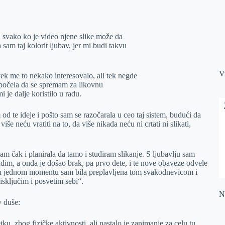
, svako ko je video njene slike može da
sam taj kolorit ljubav, jer mi budi takvu
V
k me to nekako interesovalo, ali tek negde
i počela da se spremam za likovnu
je dalje koristilo u radu.
 te ideje i pošto sam se razočarala u ceo taj sistem, budući da
še neću vratiti na to, da više nikada neću ni crtati ni slikati,
 sam čak i planirala da tamo i studiram slikanje. S ljubavlju sam
adim, a onda je došao brak, pa prvo dete, i te nove obaveze odvele
 u jednom momentu sam bila preplavljena tom svakodnevicom i
 isključim i posvetim sebi“.
Na
v duše:
, zbog fizičke aktivnosti, ali nastalo je zanimanje za celu tu