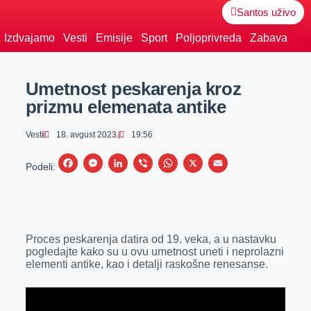
Santos uživo
Izdvajamo
Vesti
Emisije
Sport
Poljoprivreda
Zabava
Umetnost peskarenja kroz
prizmu elemenata antike
Vesti
18. avgust 2023.
19:56
F
M
L
V
W
X
E
Podeli:
a
e
i
i
h
m
c
s
n
b
a
a
e
s
k
e
t
i
Proces peskarenja datira od 19. veka, a u nastavku
b
e
e
r
s
l
pogledajte kako su u ovu umetnost uneti i neprolazni
o
n
d
A
elementi antike, kao i detalji raskošne renesanse.
o
g
I
p
k
e
n
p