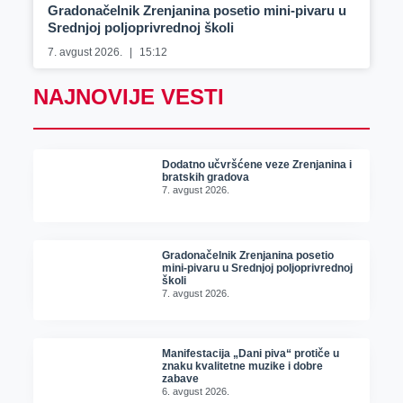
Gradonačelnik Zrenjanina posetio mini-pivaru u
Srednjoj poljoprivrednoj školi
7. avgust 2026.
15:12
NAJNOVIJE VESTI
Dodatno učvršćene veze Zrenjanina i
bratskih gradova
7. avgust 2026.
Gradonačelnik Zrenjanina posetio
mini-pivaru u Srednjoj poljoprivrednoj
školi
7. avgust 2026.
Manifestacija „Dani piva“ protiče u
znaku kvalitetne muzike i dobre
zabave
6. avgust 2026.