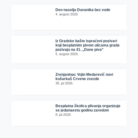
Deo naselja Duvanika bez vode
4. avgust 2026.
Iz Gradske bašte ispraćeni pozivari
koji besplatnim pivom ulicama grada
pozivaju na 41. „Dane piva“
5. avgust 2026.
Zrenjaninac Vojin Medarević novi
košarkaš Crvene zvezde
30. jul 2026.
Besplatna školica plivanja organizuje
se jedanaestu godinu zaredom
8. jul 2026.