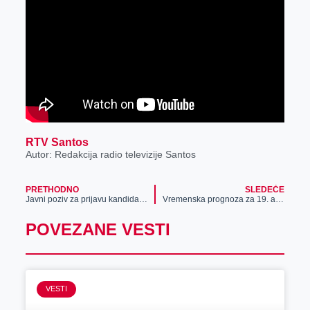
r
RTV Santos
Autor: Redakcija radio televizije Santos
PRETHODNO
SLEDEĆE
Javni poziv za prijavu kandidata za popisivače poljoprivrede
Vremenska prognoza za 19. avgust
POVEZANE VESTI
VESTI