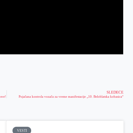
SLEDEĆE
 sve!
Pojačana kontrola vozača za vreme manifestacije „10. Beloblatska kobasica“
VESTI