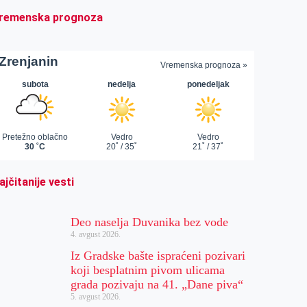
remenska prognoza
ajčitanije vesti
Deo naselja Duvanika bez vode
4. avgust 2026.
Iz Gradske bašte ispraćeni pozivari
koji besplatnim pivom ulicama
grada pozivaju na 41. „Dane piva“
5. avgust 2026.