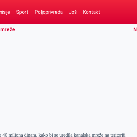
isije
Sport
Poljoprivreda
Još
Kontakt
e mreže
N
0 miliona dinara, kako bi se uredila kanalska mreže na teritoriji