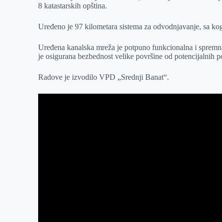
8 katastarskih opština.
r
n
A
i
p
l
Uređeno je 97 kilometara sistema za odvodnjavanje, sa kog 
p
Uređena kanalska mreža je potpuno funkcionalna i spremna
je osigurana bezbednost velike površine od potencijalnih p
Radove je izvodilo VPD „Srednji Banat“.