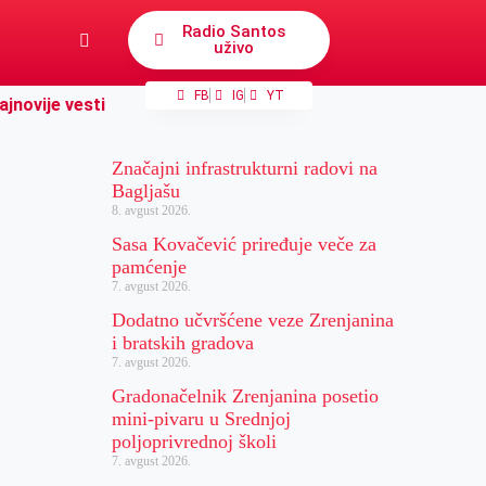
Radio Santos
uživo
FB
IG
YT
ajnovije vesti
Značajni infrastrukturni radovi na
Bagljašu
8. avgust 2026.
Sasa Kovačević priređuje veče za
pamćenje
7. avgust 2026.
Dodatno učvršćene veze Zrenjanina
i bratskih gradova
7. avgust 2026.
Gradonačelnik Zrenjanina posetio
mini-pivaru u Srednjoj
poljoprivrednoj školi
7. avgust 2026.