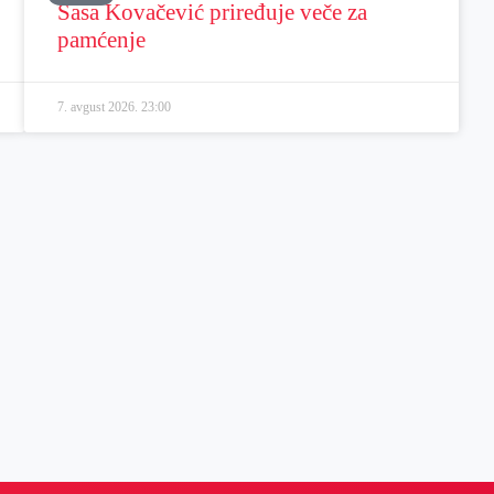
Sasa Kovačević priređuje veče za
pamćenje
7. avgust 2026.
23:00