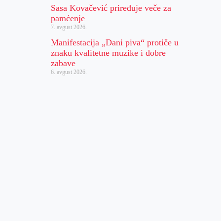
Sasa Kovačević priređuje veče za
pamćenje
7. avgust 2026.
Manifestacija „Dani piva“ protiče u
znaku kvalitetne muzike i dobre
zabave
6. avgust 2026.