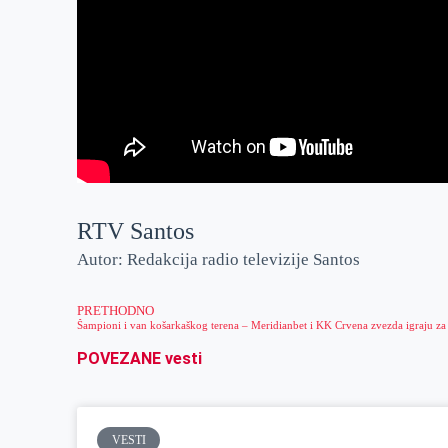
RTV Santos
Autor: Redakcija radio televizije Santos
PRETHODNO
Šampioni i van košarkaškog terena – Meridianbet i KK Crvena zvezda igraju za
POVEZANE vesti
VESTI