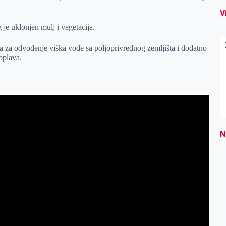
V
je uklonjen mulj i vegetacija.
 za odvođenje viška vode sa poljoprivrednog zemljišta i dodatno
oplava.
N