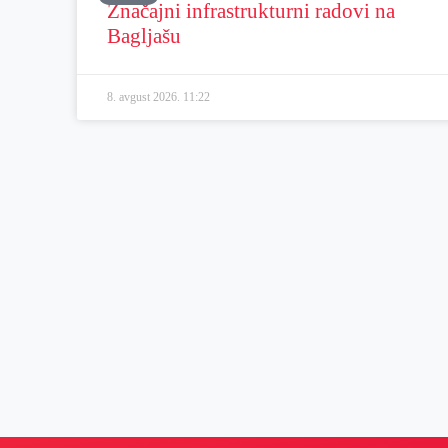
Značajni infrastrukturni radovi na
Bagljašu
8. avgust 2026.
11:22