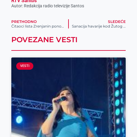
RTV Santos
Autor: Redakcija radio televizije Santos
PRETHODNO
SLEDEĆE
Čitaoci lista Zrenjanin ponovo odabrali ličnosti godine
Sanacija havarije kod Žutog mosta
POVEZANE VESTI
VESTI