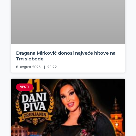
Dragana Mirković donosi najveće hitove na
Trg slobode
8. avgust 2026.
23:22
VESTI