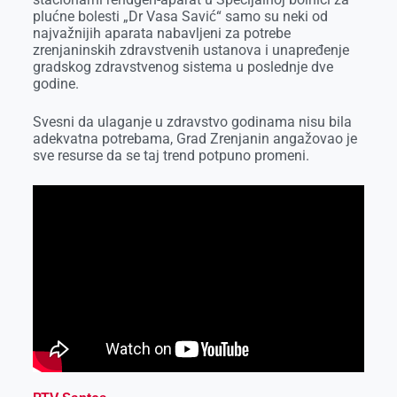
k
e
n
p
plućne bolesti „Dr Vasa Savić“ samo su neki od
najvažnijih aparata nabavljeni za potrebe
r
zrenjaninskih zdravstvenih ustanova i unapređenje
gradskog zdravstvenog sistema u poslednje dve
godine.
Svesni da ulaganje u zdravstvo godinama nisu bila
adekvatna potrebama, Grad Zrenjanin angažovao je
sve resurse da se taj trend potpuno promeni.