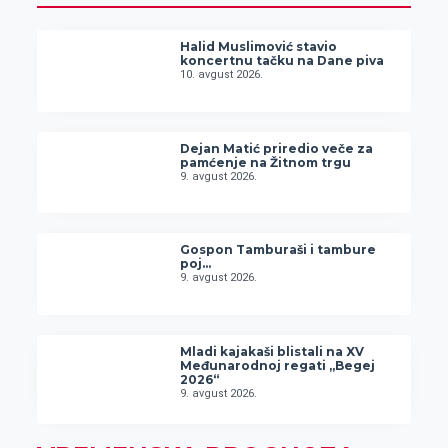
Halid Muslimović stavio
koncertnu tačku na Dane piva
10. avgust 2026.
Dejan Matić priredio veče za
pamćenje na Žitnom trgu
9. avgust 2026.
Gospon Tamburaši i tambure
poj…
9. avgust 2026.
Mladi kajakaši blistali na XV
Međunarodnoj regati „Begej
2026“
9. avgust 2026.