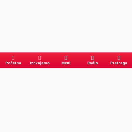
Početna
Izdvajamo
Meni
Radio
Pretraga
Pretraga
Kategorije
Ostalo
Naslovna