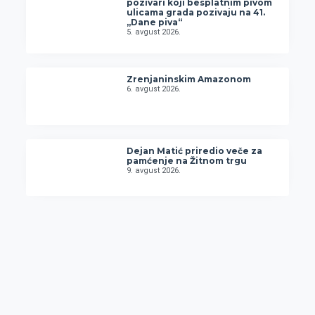
pozivari koji besplatnim pivom
ulicama grada pozivaju na 41.
„Dane piva“
5. avgust 2026.
Zrenjaninskim Amazonom
6. avgust 2026.
Dejan Matić priredio veče za
pamćenje na Žitnom trgu
9. avgust 2026.