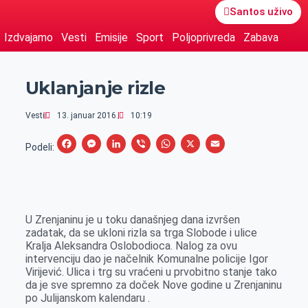
Santos uživo
Izdvajamo
Vesti
Emisije
Sport
Poljoprivreda
Zabava
Uklanjanje rizle
Vesti
13. januar 2016.
10:19
F
M
L
V
W
X
E
Podeli:
a
e
i
i
h
m
c
s
n
b
a
a
e
s
k
e
t
i
U
Z
renjaninu
je
u toku današnjeg dana
izvršen
b
e
e
r
s
l
zadatak, da se ukloni rizla sa
trga Slobode i ulice
o
n
d
A
Kralja Aleksandra Oslobodioca
.
Nalog za ovu
intervenciju dao je načelnik Komunalne policije Igor
o
g
I
p
Virijević.
U
lic
a i trg
su
vraćen
i
u prvobitno stanje
tako
k
e
n
p
da je sve spremno za doček Nove godine u Zrenjaninu
po Julijanskom kalendaru
r
.