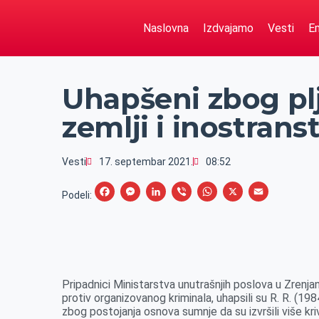
Naslovna
Izdvajamo
Vesti
Em
Uhapšeni zbog plj
zemlji i inostrans
Vesti
17. septembar 2021.
08:52
F
M
L
V
W
X
E
Podeli:
a
e
i
i
h
m
c
s
n
b
a
a
e
s
k
e
t
i
b
e
e
r
s
l
Pripadnici Ministarstva unutrašnjih poslova u Zrenjan
o
n
d
A
protiv organizovanog kriminala, uhapsili su R. R. (1984
zbog postojanja osnova sumnje da su izvršili više kriv
o
g
I
p