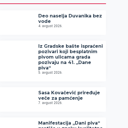
Deo naselja Duvanika bez
vode
4. avgust 2026.
Iz Gradske bašte ispraćeni
pozivari koji besplatnim
pivom ulicama grada
pozivaju na 41. „Dane
piva“
5. avgust 2026.
Sasa Kovačević priređuje
veče za pamćenje
7. avgust 2026.
Manifestacija „Dani piva“