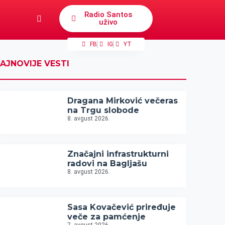
Radio Santos
uživo
FB
IG
YT
AJNOVIJE VESTI
Dragana Mirković večeras
na Trgu slobode
8. avgust 2026.
Značajni infrastrukturni
radovi na Bagljašu
8. avgust 2026.
Sasa Kovačević priređuje
veče za pamćenje