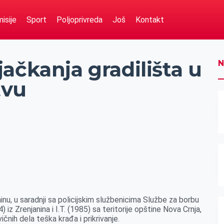
isije
Sport
Poljoprivreda
Još
Kontakt
ačkanja gradilišta u
N
tvu
inu, u saradnji sa policijskim službenicima Službe za borbu
) iz Zrenjanina i I.T. (1985) sa teritorije opštine Nova Crnja,
ičnih dela teška krađa i prikrivanje.