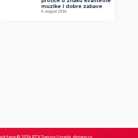
protiče u znaku kvalitetne
muzike i dobre zabave
6. avgust 2026.
adržana © 2026 RTV Santos | Izrada:
dimano.rs