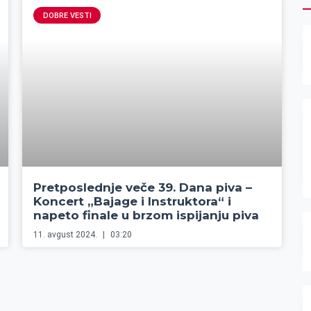
DOBRE VESTI
Pretposlednje veče 39. Dana piva –
Koncert „Bajage i Instruktora“ i
napeto finale u brzom ispijanju piva
11. avgust 2024.
03:20