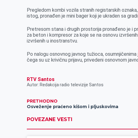
k
e
n
p
Pregledom kombi vozila stranih registarskih oznaka,
r
istog, pronađen je mini bager koji je ukraden sa gradi
Pretresom stana i drugih prostorija pronađeno je i 
za beton i kompresor za koje se na osnovu izvršenih 
izvršenih u inostranstvu.
Po nalogu osnovnog javnog tužioca, osumnjičenima 
čega su uz krivičnu prijavu, privedeni osnovnom javn
RTV Santos
Autor: Redakcija radio televizije Santos
PRETHODNO
Osveženje praćeno kišom i pljuskovima
POVEZANE VESTI