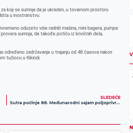
 za koji se sumnja da je ukraden, u tovarnom prostoru
lišta u inostranstvu.
privremeno oduzeto više radnih mašina, mini bagera, pumpe
provera sumnja, da takođe potiču iz krivičnih dela,
je određeno zadržavanje u trajanju od 48 časova nakon
V
om tužiocu u Kikindi.
SLEDEĆE
Sutra počinje 88. Međunarodni sajam poljoprivrede u Novom Sadu
N