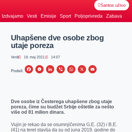
Santos uživo
Izdvajamo
Vesti
Emisije
Sport
Poljoprivreda
Zabava
Uhapšene dve osobe zbog
utaje poreza
Vesti
19. maj 2021.
14:07
F
M
L
V
W
X
E
Podeli:
a
e
i
i
h
m
c
s
n
b
a
a
e
s
k
e
t
i
Dve osobe iz Česterega uhapšene zbog utaje
b
e
e
r
s
l
poreza, čime su budžet Srbije oštetile za nešto
o
n
d
A
više od 81 milion dinara.
o
g
I
p
Vujin je rekao da se osumnjičenima G.E. (32) i B.E.
k
e
n
p
(41) na teret stavlja da su od juna 2019. godine do