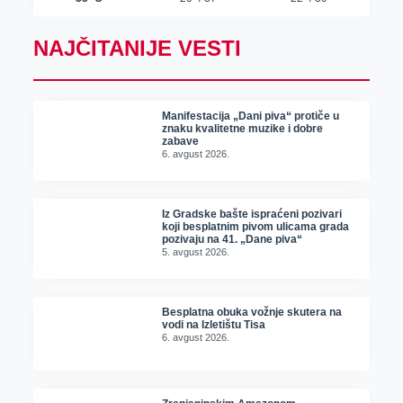
NAJČITANIJE VESTI
Manifestacija „Dani piva“ protiče u
znaku kvalitetne muzike i dobre
zabave
6. avgust 2026.
Iz Gradske bašte ispraćeni pozivari
koji besplatnim pivom ulicama grada
pozivaju na 41. „Dane piva“
5. avgust 2026.
Besplatna obuka vožnje skutera na
vodi na Izletištu Tisa
6. avgust 2026.