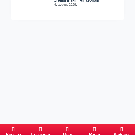
Zrenjaninskim Amazonom
6. avgust 2026.
Početna
Izdvajamo
Meni
Radio
Pretraga