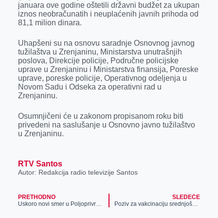
januara ove godine oštetili državni budžet za ukupan
r
iznos neobračunatih i neuplaćenih javnih prihoda od
81,1 milion dinara.
Uhapšeni su na osnovu saradnje Osnovnog javnog
tužilaštva u Zrenjaninu, Ministarstva unutrašnjih
poslova, Direkcije policije, Područne policijske
uprave u Zrenjaninu i Ministarstva finansija, Poreske
uprave, poreske policije, Operativnog odeljenja u
Novom Sadu i Odseka za operativni rad u
Zrenjaninu.
Osumnjičeni će u zakonom propisanom roku biti
privedeni na saslušanje u Osnovno javno tužilaštvo
u Zrenjaninu.
RTV Santos
Autor: Redakcija radio televizije Santos
PRETHODNO
SLEDEĆE
Uskoro novi smer u Poljoprivrednoj školi
Poziv za vakcinaciju srednjoškolaca i studenata, vakcinacija u još šest naseljenih mesta