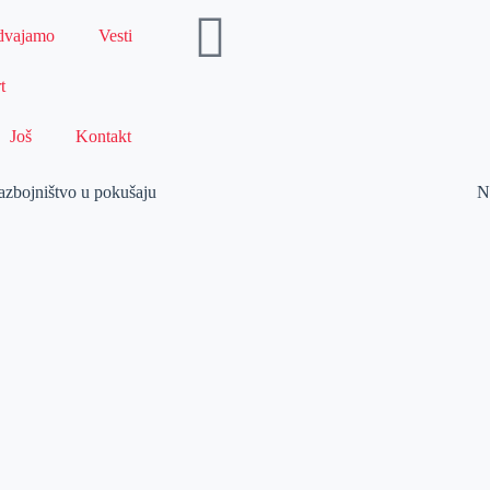
dvajamo
Vesti
t
Još
Kontakt
azbojništvo u pokušaju
N