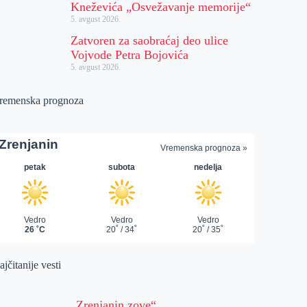
Kneževića „Osvežavanje memorije“
5. avgust 2026.
Zatvoren za saobraćaj deo ulice
Vojvode Petra Bojovića
5. avgust 2026.
remenska prognoza
jčitanije vesti
„Zrenjanin zove“