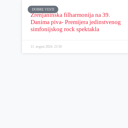
DOBRE VESTI
Zrenjaninska filharmonija na 39.
Danima piva- Premijera jedinstvenog
simfonijskog rock spektakla
11. avgust 2024.
23:50