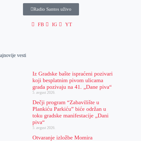
Radio Santos uživo
FB
IG
YT
ajnovije vesti
Iz Gradske bašte ispraćeni pozivari
koji besplatnim pivom ulicama
grada pozivaju na 41. „Dane piva“
5. avgust 2026.
Dečji program “Zabavilište u
Plankiću Parkiću” biće održan u
toku gradske manifestacije „Dani
piva“
5. avgust 2026.
Otvaranje izložbe Momira