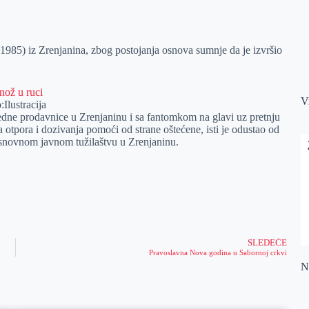
 (1985) iz Zrenjanina, zbog postojanja osnova sumnje da je izvršio
V
:Ilustracija
edne prodavnice u Zrenjaninu i sa fantomkom na glavi uz pretnju
otpora i dozivanja pomoći od strane oštećene, isti je odustao od
Osnovnom javnom tužilaštvu u Zrenjaninu.
SLEDEĆE
Pravoslavna Nova godina u Sabornoj crkvi
Na