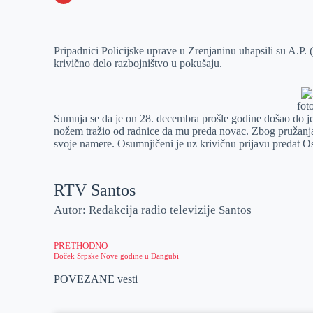
o
n
e
e
a
E
k
g
d
r
t
m
Pripadnici Policijske uprave u Zrenjaninu uhapsili su A.P.
e
I
s
a
krivično delo razbojništvo u pokušaju.
r
n
A
i
p
l
foto
p
Sumnja se da je on 28. decembra prošle godine došao do j
nožem tražio od radnice da mu preda novac. Zbog pružanja 
svoje namere. Osumnjičeni je uz krivičnu prijavu predat 
RTV Santos
Autor: Redakcija radio televizije Santos
PRETHODNO
Doček Srpske Nove godine u Dangubi
POVEZANE vesti