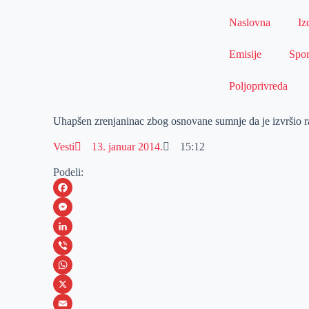
Naslovna
Iz
Emisije
Spor
Poljoprivreda
Uhapšen zrenjaninac zbog osnovane sumnje da je izvršio r
Vesti
13. januar 2014.
15:12
Podeli:
F
a
M
c
e
L
e
s
i
V
b
s
n
i
W
o
e
k
b
h
X