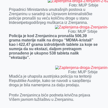
o
g
I
p
Foto: MUP Srbije
k
e
n
p
Pripadnici Ministarstva unutrašnjih poslova u
Zrenjaninu u saradnji sa Upravom kriminalističke
r
policije pronašli su veću količinu droge u stanu
tridesetpetogodišnjeg muškarca iz Zrenjanina.
Foto: MUP Srbije
Policija je kod Zrenjaninca pronašla 506,39
grama materije nalik na drogu “MDMA-kristali”
kao i 422,47 grama izdrobljenih tablete za koje se
sumnja da su ekstazi, daljom pretragom
pronađeno je ukupno 538 tableta nalik
“ekstaziju”.
Foto: MUP Srbije
Mladića je uhapsila austrijska policija na teritoriji
Republike Austrije, kako se navodi u saopštenju
droga je bila namenjena za dalju prodaju.
Protiv Zrenjaninca biće podneta krivična prijava
Višem javnom tužilaštvu u Zrenjaninu.