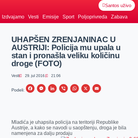
Santos uživo
Izdvajamo
Vesti
Emisije
Sport
Poljoprivreda
Zabava
UHAPŠEN ZRENJANINAC U
AUSTRIJI: Policija mu upala u
stan i pronašla veliku količinu
droge (FOTO)
Vesti
29. jul 2016.
21:06
F
M
L
V
W
X
E
Podeli:
a
e
i
i
h
m
c
s
n
b
a
a
e
s
k
e
t
i
Mladića je uhapsila policija na teritoriji Republike
b
e
e
r
s
l
Austrije, a kako se navodi u saopštenju, droga je bila
o
n
d
A
namenjena za dalju prodaju