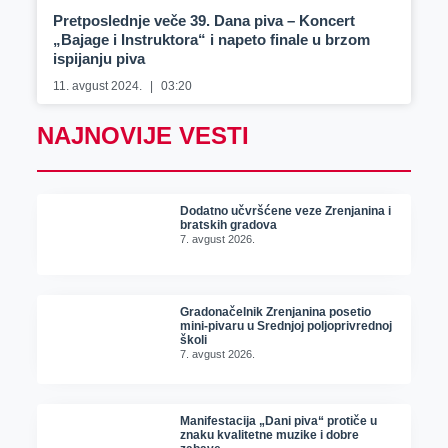
Pretposlednje veče 39. Dana piva – Koncert
„Bajage i Instruktora“ i napeto finale u brzom
ispijanju piva
11. avgust 2024.
03:20
NAJNOVIJE VESTI
Dodatno učvršćene veze Zrenjanina i
bratskih gradova
7. avgust 2026.
Gradonačelnik Zrenjanina posetio
mini-pivaru u Srednjoj poljoprivrednoj
školi
7. avgust 2026.
Manifestacija „Dani piva“ protiče u
znaku kvalitetne muzike i dobre