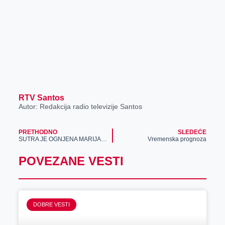
RTV Santos
Autor: Redakcija radio televizije Santos
PRETHODNO
SLEDEĆE
SUTRA JE OGNJENA MARIJA: Evo šta će nam se desiti ako ZAGRMI, i koju JEDNU STVAR nikako ne smete da radite!
Vremenska prognoza
POVEZANE VESTI
DOBRE VESTI