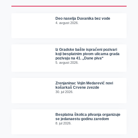
Deo naselja Duvanika bez vode
4. avgust 2026.
Iz Gradske bašte ispraćeni pozivari
koji besplatnim pivom ulicama grada
pozivaju na 41. „Dane piva“
5. avgust 2026.
Zrenjaninac Vojin Medarević novi
košarkaš Crvene zvezde
30. jul 2026.
Besplatna školica plivanja organizuje
se jedanaestu godinu zaredom
8. jul 2026.