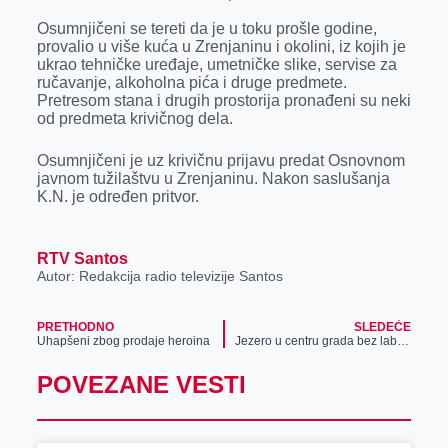
r
Osumnjičeni se tereti da je u toku prošle godine,
provalio u više kuća u Zrenjaninu i okolini, iz kojih je
ukrao tehničke uređaje, umetničke slike, servise za
ručavanje, alkoholna pića i druge predmete.
Pretresom stana i drugih prostorija pronađeni su neki
od predmeta krivičnog dela.
Osumnjičeni je uz krivičnu prijavu predat Osnovnom
javnom tužilaštvu u Zrenjaninu. Nakon saslušanja
K.N. je određen pritvor.
RTV Santos
Autor: Redakcija radio televizije Santos
PRETHODNO
SLEDEĆE
Uhapšeni zbog prodaje heroina
Jezero u centru grada bez labudova (video)
POVEZANE VESTI