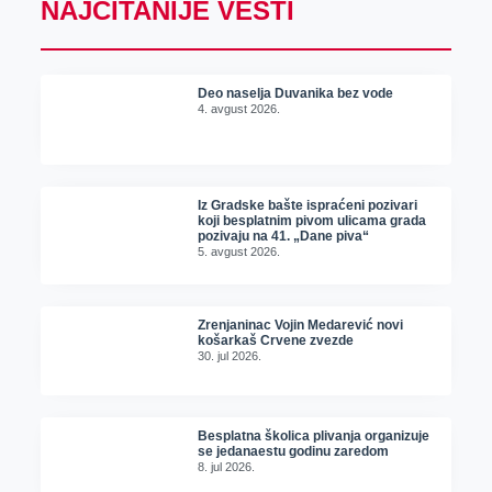
NAJČITANIJE VESTI
Deo naselja Duvanika bez vode
4. avgust 2026.
Iz Gradske bašte ispraćeni pozivari
koji besplatnim pivom ulicama grada
pozivaju na 41. „Dane piva“
5. avgust 2026.
Zrenjaninac Vojin Medarević novi
košarkaš Crvene zvezde
30. jul 2026.
Besplatna školica plivanja organizuje
se jedanaestu godinu zaredom
8. jul 2026.