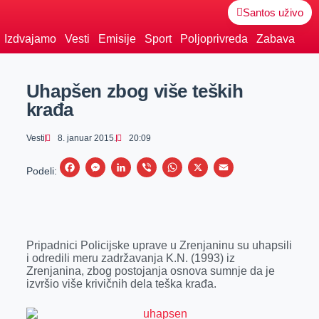
Santos uživo
Izdvajamo
Vesti
Emisije
Sport
Poljoprivreda
Zabava
Uhapšen zbog više teških
krađa
Vesti
8. januar 2015.
20:09
F
M
L
V
W
X
E
Podeli:
a
e
i
i
h
m
c
s
n
b
a
a
e
s
k
e
t
i
Pripadnici Policijske uprave u Zrenjaninu su uhapsili
b
e
e
r
s
l
i odredili meru zadržavanja K.N. (1993) iz
o
n
d
A
Zrenjanina, zbog postojanja osnova sumnje da je
izvršio više krivičnih dela teška krađa.
o
g
I
p
k
e
n
p