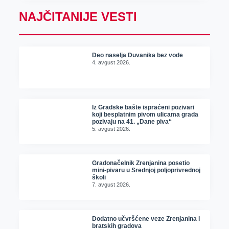
NAJČITANIJE VESTI
Deo naselja Duvanika bez vode
4. avgust 2026.
Iz Gradske bašte ispraćeni pozivari
koji besplatnim pivom ulicama grada
pozivaju na 41. „Dane piva“
5. avgust 2026.
Gradonačelnik Zrenjanina posetio
mini-pivaru u Srednjoj poljoprivrednoj
školi
7. avgust 2026.
Dodatno učvršćene veze Zrenjanina i
bratskih gradova