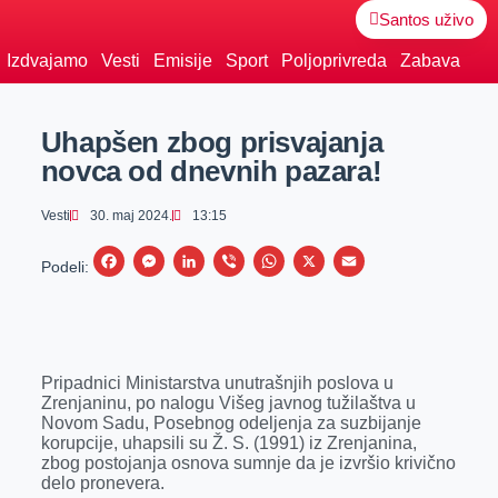
Santos uživo
Izdvajamo
Vesti
Emisije
Sport
Poljoprivreda
Zabava
Uhapšen zbog prisvajanja
novca od dnevnih pazara!
Vesti
30. maj 2024.
13:15
F
M
L
V
W
X
E
Podeli:
a
e
i
i
h
m
c
s
n
b
a
a
e
s
k
e
t
i
Pripadnici Ministarstva unutrašnjih poslova u
b
e
e
r
s
l
Zrenjaninu, po nalogu Višeg javnog tužilaštva u
o
n
d
A
Novom Sadu, Posebnog odeljenja za suzbijanje
korupcije, uhapsili su Ž. S. (1991) iz Zrenjanina,
o
g
I
p
zbog postojanja osnova sumnje da je izvršio krivično
k
e
n
p
delo pronevera.