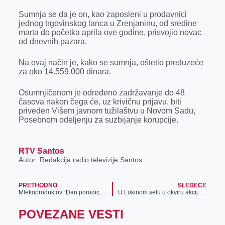
r
Sumnja se da je on, kao zaposleni u prodavnici
jednog trgovinskog lanca u Zrenjaninu, od sredine
marta do početka aprila ove godine, prisvojio novac
od dnevnih pazara.
Na ovaj način je, kako se sumnja, oštetio preduzeće
za oko 14.559.000 dinara.
Osumnjičenom je određeno zadržavanje do 48
časova nakon čega će, uz krivičnu prijavu, biti
priveden Višem javnom tužilaštvu u Novom Sadu,
Posebnom odeljenju za suzbijanje korupcije.
RTV Santos
Autor: Redakcija radio televizije Santos
PRETHODNO
SLEDEĆE
Mlekoproduktov “Dan porodice” uz predstavu Amaterskog pozorišta Doma za lica ometena u razvoju “Kulina”
U Lukinom selu u okviru akcije „Da nam sela budu bliža“ realizacijom projekata unapređen kvalitet života
POVEZANE VESTI