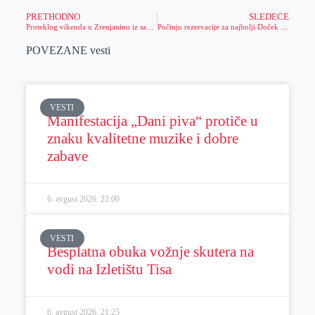
PRETHODNO
SLEDEĆE
Proteklog vikenda u Zrenjaninu iz saobraćaja isključeno 15 vozača, dve saobraćajne nezgode, jedno lice poginulo
Počinju rezervacije za najbolji Doček u gradu
POVEZANE vesti
VESTI
Manifestacija „Dani piva“ protiče u
znaku kvalitetne muzike i dobre
zabave
6. avgust 2026.
22:00
VESTI
Besplatna obuka vožnje skutera na
vodi na Izletištu Tisa
6. avgust 2026.
21:25