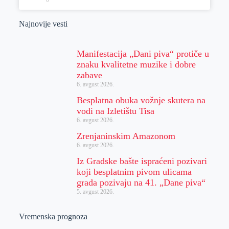
Najnovije vesti
Manifestacija „Dani piva“ protiče u
znaku kvalitetne muzike i dobre
zabave
6. avgust 2026.
Besplatna obuka vožnje skutera na
vodi na Izletištu Tisa
6. avgust 2026.
Zrenjaninskim Amazonom
6. avgust 2026.
Iz Gradske bašte ispraćeni pozivari
koji besplatnim pivom ulicama
grada pozivaju na 41. „Dane piva“
5. avgust 2026.
Vremenska prognoza