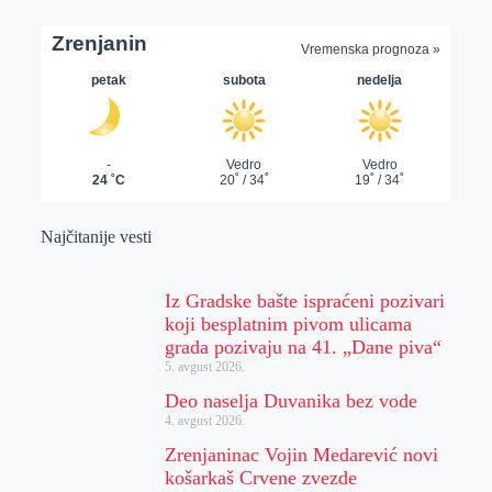
Najčitanije vesti
Iz Gradske bašte ispraćeni pozivari
koji besplatnim pivom ulicama
grada pozivaju na 41. „Dane piva“
5. avgust 2026.
Deo naselja Duvanika bez vode
4. avgust 2026.
Zrenjaninac Vojin Medarević novi
košarkaš Crvene zvezde