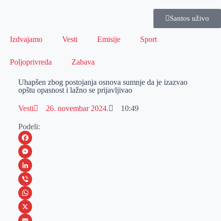
Santos uživo
Izdvajamo
Vesti
Emisije
Sport
Poljoprivreda
Zabava
Uhapšen zbog postojanja osnova sumnje da je izazvao
opštu opasnost i lažno se prijavljivao
Vesti
26. novembar 2024.
10:49
Podeli:
F
a
M
c
e
L
e
s
i
V
b
s
n
i
W
o
e
k
b
h
X