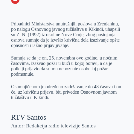
o
n
e
e
a
E
k
g
d
r
t
m
Pripadnici Ministarstva unutrašnjih poslova u Zrenjaninu,
e
I
s
a
po nalogu Osnovnog javnog tužilaštva u Kikindi, uhapsili
r
n
A
i
su Z. N. (1992) iz okoline Nove Crnje, zbog postojanja
osnova sumnje da je izvršio krivična dela izazivanje opšte
p
l
opasnosti i lažno prijavljivanje.
p
Sumnja se da je on, 25. novembra ove godine, u noćnim
časovima, izazvao požar u kući u kojoj boravi, a da je
policiji prijavio da su mu nepoznate osobe taj požar
podmetnule.
Osumnjičenom je određeno zadržavanje do 48 časova i on
će, uz krivičnu prijavu, biti priveden Osnovnom javnom
tužilaštvu u Kikindi.
RTV Santos
Autor: Redakcija radio televizije Santos