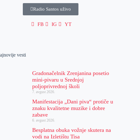
Radio Santos uživo
FB
IG
YT
ajnovije vesti
Gradonačelnik Zrenjanina posetio
mini-pivaru u Srednjoj
poljoprivrednoj školi
7. avgust 2026.
Manifestacija „Dani piva“ protiče u
znaku kvalitetne muzike i dobre
zabave
6. avgust 2026.
Besplatna obuka vožnje skutera na
vodi na Izletištu Tisa