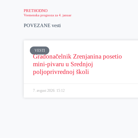
PRETHODNO
Vremenska prognoza za 4. januar
POVEZANE vesti
VESTI
Gradonačelnik Zrenjanina posetio
mini-pivaru u Srednjoj
poljoprivrednoj školi
7. avgust 2026.
15:12