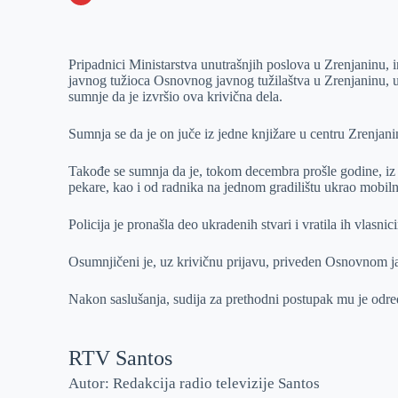
o
n
e
e
a
E
k
g
d
r
t
m
Pripadnici Ministarstva unutrašnjih poslova u Zrenjaninu, i
e
I
s
a
javnog tužioca Osnovnog javnog tužilaštva u Zrenjaninu, u
r
n
A
i
sumnje da je izvršio ova krivična dela.
p
l
Sumnja se da je on juče iz jedne knjižare u centru Zrenjan
p
Takođe se sumnja da je, tokom decembra prošle godine, iz d
pekare, kao i od radnika na jednom gradilištu ukrao mobiln
Policija je pronašla deo ukradenih stvari i vratila ih vlasnic
Osumnjičeni je, uz krivičnu prijavu, priveden Osnovnom j
Nakon saslušanja, sudija za prethodni postupak mu je odre
RTV Santos
Autor: Redakcija radio televizije Santos