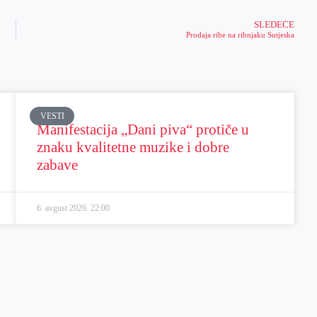
SLEDEĆE
Prodaja ribe na ribnjaku Sutjeska
VESTI
Manifestacija „Dani piva“ protiče u
znaku kvalitetne muzike i dobre
zabave
6. avgust 2026.
22:00