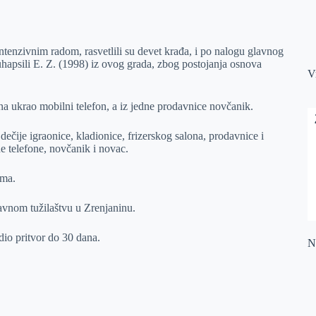
ntenzivnim radom, rasvetlili su devet krađa, i po nalogu glavnog
hapsili E. Z. (1998) iz ovog grada, zbog postojanja osnova
V
ina ukrao mobilni telefon, a iz jedne prodavnice novčanik.
ečije igraonice, kladionice, frizerskog salona, prodavnice i
e telefone, novčanik i novac.
ima.
avnom tužilaštvu u Zrenjaninu.
dio pritvor do 30 dana.
Na