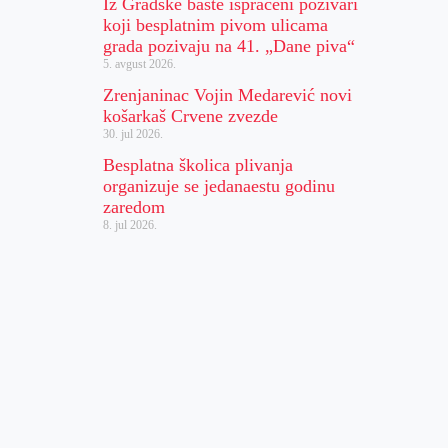
Iz Gradske bašte ispraćeni pozivari
koji besplatnim pivom ulicama
grada pozivaju na 41. „Dane piva“
5. avgust 2026.
Zrenjaninac Vojin Medarević novi
košarkaš Crvene zvezde
30. jul 2026.
Besplatna školica plivanja
organizuje se jedanaestu godinu
zaredom
8. jul 2026.