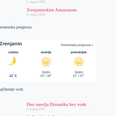
6. avgust 2026.
Zrenjaninskim Amazonom
6. avgust 2026.
remenska prognoza
jčitanije vesti
Deo naselja Duvanika bez vode
4. avgust 2026.