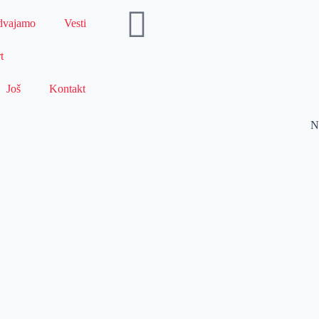
dvajamo
Vesti
t
Još
Kontakt
N