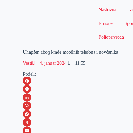
Naslovna
Iz
Emisije
Spor
Poljoprivreda
Uhapšen zbog krađe mobilnih telefona i novčanika
Vesti
4. januar 2024.
11:55
Podeli:
F
a
M
c
e
L
e
s
i
V
b
s
n
i
W
o
e
k
b
h
X