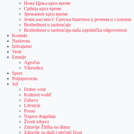
Нова Црња кроз време
Србија кроз време
Зрењанин кроз време
Језик као мост: Српска баштина у речима и словима
Bezbednost u saobraćaju
Bezbednost u saobraćaju-naša zajednička odgovornost
Kontakt
Naslovna
Izdvajamo
Vesti
Emisije
Agročas
Vikendica
Sport
Poljoprivreda
Još
Dobre vesti
Kulturni vodič
Zabava
Lifestyle
Posao
Najava događaja
Živeti zdravo
Zdravlje Žitišta na dlanu
Zdravlje za duži i srećniji život