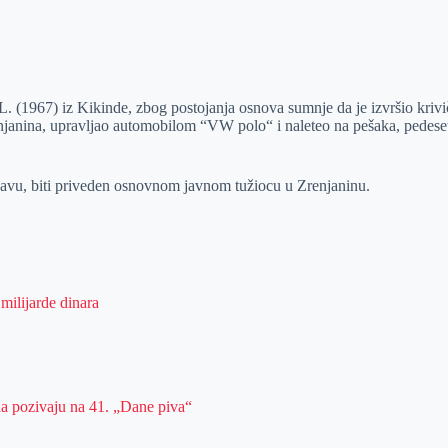
.L. (1967) iz Kikinde, zbog postojanja osnova sumnje da je izvršio kriv
enjanina, upravljao automobilom “VW polo“ i naleteo na pešaka, pedes
ijavu, biti priveden osnovnom javnom tužiocu u Zrenjaninu.
milijarde dinara
da pozivaju na 41. „Dane piva“