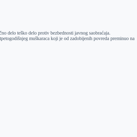
ično delo teško delo protiv bezbednosti javnog saobraćaja.
etpetogodišnjeg muškaraca koji je od zadobijenih povreda preminuo na