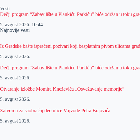
Vesti
Dečji program “Zabavilište u Plankiću Parkiću” biće održan u toku gra
5. avgust 2026.
10:44
Najnovije vesti
Iz Gradske bašte ispraćeni pozivari koji besplatnim pivom ulicama gra
5. avgust 2026.
Dečji program “Zabavilište u Plankiću Parkiću” biće održan u toku gra
5. avgust 2026.
Otvaranje izložbe Momira Kneževića „Osvežavanje memorije“
5. avgust 2026.
Zatvoren za saobraćaj deo ulice Vojvode Petra Bojovića
5. avgust 2026.