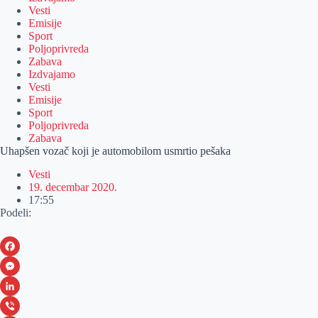
Vesti
Emisije
Sport
Poljoprivreda
Zabava
Izdvajamo
Vesti
Emisije
Sport
Poljoprivreda
Zabava
Uhapšen vozač koji je automobilom usmrtio pešaka
Vesti
19. decembar 2020.
17:55
Podeli:
F
a
M
c
e
L