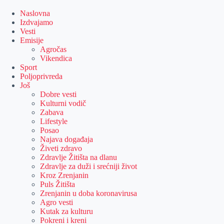
Skip
to
Naslovna
content
Izdvajamo
Vesti
Emisije
Agročas
Vikendica
Sport
Poljoprivreda
Još
Dobre vesti
Kulturni vodič
Zabava
Lifestyle
Posao
Najava događaja
Živeti zdravo
Zdravlje Žitišta na dlanu
Zdravlje za duži i srećniji život
Kroz Zrenjanin
Puls Žitišta
Zrenjanin u doba koronavirusa
Agro vesti
Kutak za kulturu
Pokreni i kreni