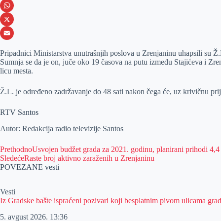
e
s
i
V
b
s
n
i
W
o
e
k
b
h
X
o
n
e
e
a
E
Pripadnici Ministarstva unutrašnjih poslova u Zrenjaninu uhapsili su Ž
k
g
d
r
t
m
Sumnja se da je on, juče oko 19 časova na putu između Stajićeva i Zr
licu mesta.
e
I
s
a
r
n
A
i
Ž.L. je određeno zadržavanje do 48 sati nakon čega će, uz krivičnu pr
p
l
RTV Santos
p
Autor: Redakcija radio televizije Santos
Prethodno
Usvojen budžet grada za 2021. godinu, planirani prihodi 4,4 
Sledeće
Raste broj aktivno zaraženih u Zrenjaninu
POVEZANE vesti
Vesti
Iz Gradske bašte ispraćeni pozivari koji besplatnim pivom ulicama gra
5. avgust 2026.
13:36