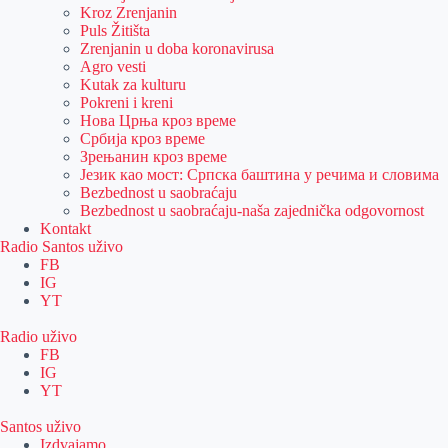
Kroz Zrenjanin
Puls Žitišta
Zrenjanin u doba koronavirusa
Agro vesti
Kutak za kulturu
Pokreni i kreni
Нова Црња кроз време
Србија кроз време
Зрењанин кроз време
Језик као мост: Српска баштина у речима и словима
Bezbednost u saobraćaju
Bezbednost u saobraćaju-naša zajednička odgovornost
Kontakt
Radio Santos uživo
FB
IG
YT
Radio uživo
FB
IG
YT
Santos uživo
Izdvajamo