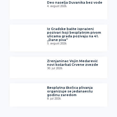
Deo naselja Duvanika bez vode
4. avgust 2026.
Iz Gradske bašte ispraćeni
pozivari koji besplatnim pivom
ulicama grada pozivaju na 41.
„Dane piva“
5. avgust 2026.
Zrenjaninac Vojin Medarević
novi košarkaš Crvene zvezde
30. jul 2026.
Besplatna školica plivanja
organizuje se jedanaestu
godinu zaredom
8. jul 2026.