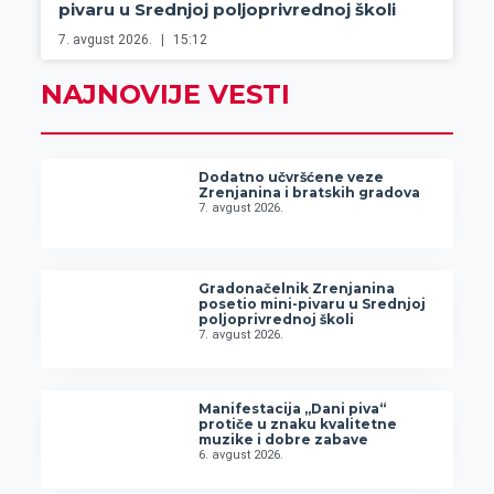
pivaru u Srednjoj poljoprivrednoj školi
7. avgust 2026.
15:12
NAJNOVIJE VESTI
Dodatno učvršćene veze
Zrenjanina i bratskih gradova
7. avgust 2026.
Gradonačelnik Zrenjanina
posetio mini-pivaru u Srednjoj
poljoprivrednoj školi
7. avgust 2026.
Manifestacija „Dani piva“
protiče u znaku kvalitetne
muzike i dobre zabave
6. avgust 2026.