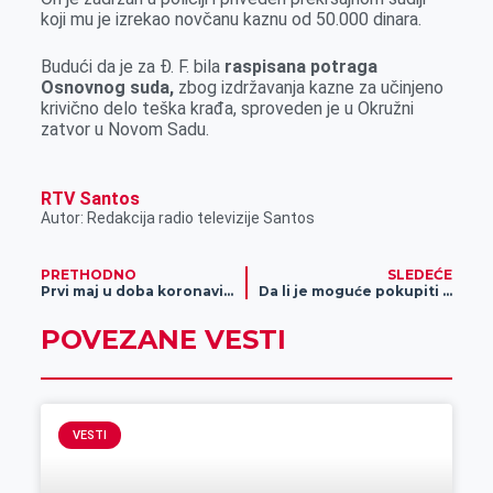
koji mu je izrekao novčanu kaznu od 50.000 dinara.
Budući da je za Đ. F. bila
raspisana potraga
Osnovnog suda,
zbog izdržavanja kazne za učinjeno
krivično delo teška krađa, sproveden je u Okružni
zatvor u Novom Sadu.
RTV Santos
Autor: Redakcija radio televizije Santos
PRETHODNO
SLEDEĆE
Prvi maj u doba koronavirusa
Da li je moguće pokupiti koronavirus sa novčanica?
POVEZANE VESTI
VESTI