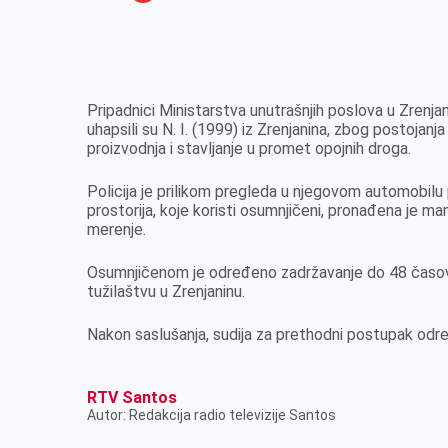
o
n
e
e
a
E
k
g
d
r
t
m
e
I
s
a
r
n
A
i
Pripadnici Ministarstva unutrašnjih poslova u Zrenja
uhapsili su N. I. (1999) iz Zrenjanina, zbog postojan
p
l
proizvodnja i stavljanje u promet opojnih droga.
p
Policija je prilikom pregleda u njegovom automobilu
prostorija, koje koristi osumnjičeni, pronađena je ma
merenje.
Osumnjičenom je određeno zadržavanje do 48 časova i
tužilaštvu u Zrenjaninu.
Nakon saslušanja, sudija za prethodni postupak odre
RTV Santos
Autor: Redakcija radio televizije Santos