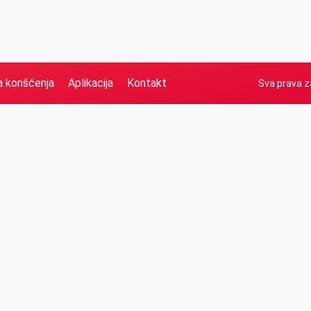
a korišćenja
Aplikacija
Kontakt
Sva prava z
Naslovna
Izdvajamo
FB
IG
YT
O nama
Vesti