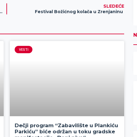
SLEDEĆE
up „Veštačka inteligencija i njena primena“
Festival Božićnog kolača u Zrenjaninu
N
VESTI
Dečji program “Zabavilište u Plankiću
Parkiću” biće održan u toku gradske