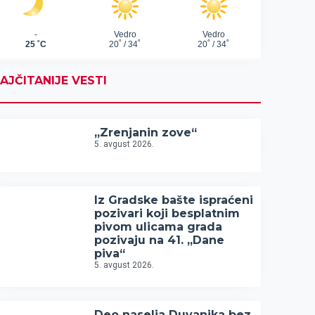
AJČITANIJE VESTI
„Zrenjanin zove“
5. avgust 2026.
Iz Gradske bašte ispraćeni
pozivari koji besplatnim
pivom ulicama grada
pozivaju na 41. „Dane
piva“
5. avgust 2026.
Deo naselja Duvanika bez