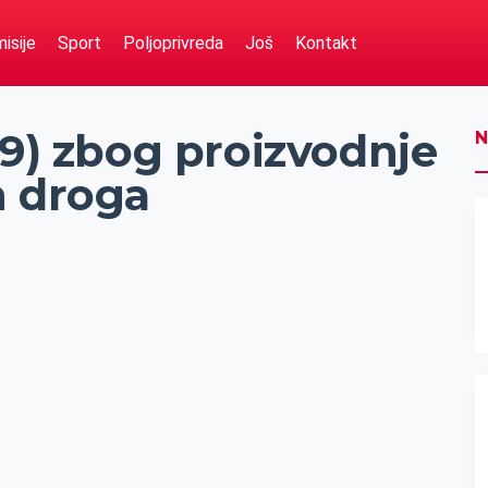
isije
Sport
Poljoprivreda
Još
Kontakt
99) zbog proizvodnje
N
h droga