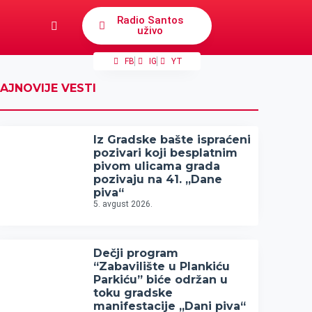
Radio Santos
uživo
FB
IG
YT
AJNOVIJE VESTI
Iz Gradske bašte ispraćeni
pozivari koji besplatnim
pivom ulicama grada
pozivaju na 41. „Dane
piva“
5. avgust 2026.
Dečji program
“Zabavilište u Plankiću
Parkiću” biće održan u
toku gradske
manifestacije „Dani piva“