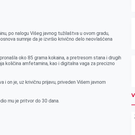
ninu, po nalogu Višeg javnog tužilaštva u ovom gradu,
ja osnova sumnje da je izvršio krivično delo neovlašćena
 pronašla oko 85 grama kokaina, a pretresom stana i drugih
nja količina amfetamina, kao i digitalna vaga za precizno
 on je, uz krivičnu prijavu, priveden Višem javnom
V
dio mu je pritvor do 30 dana.