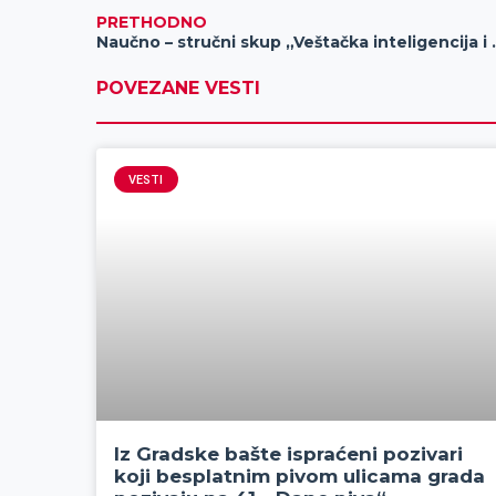
PRETHODNO
Naučno – stručni sk
POVEZANE VESTI
VESTI
Iz Gradske bašte ispraćeni pozivari
koji besplatnim pivom ulicama grada