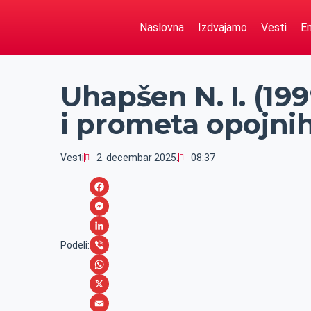
Naslovna
Izdvajamo
Vesti
Em
Uhapšen N. I. (19
i prometa opojni
Vesti
2. decembar 2025.
08:37
F
a
M
c
e
L
Podeli:
e
s
i
V
b
s
n
i
W
o
e
k
b
h
X