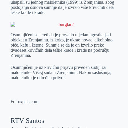
uhapsili su jednog maloletnika (1999) iz Zrenjanina, zbog
r
n
A
i
postojanja osnova sumnje da je izvršio više krivičnih dela
teške krađe i krađe.
p
l
p
Osumnjičeni se tereti da je provalio u jedan ugostiteljski
objekat u Zrenjaninu, iz kojeg je ukrao novac, alkoholno
piće, kafu i žetone. Sumnja se da je on izvršio preko
dvadeset krivičnih dela teške krađe i krađe na području
Zrenjanina.
Osumnjičeni je uz krivičnu prijavu priveden sudiji za
maloletnike Višeg suda u Zrenjaninu. Nakon saslušanja,
maloletniku je određen pritvor.
Foto:xpats.com
RTV Santos