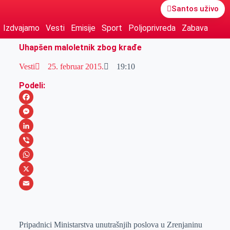
Santos uživo
Izdvajamo
Vesti
Emisije
Sport
Poljoprivreda
Zabava
Uhapšen maloletnik zbog krađe
Vesti
25. februar 2015.
19:10
Podeli:
F
a
M
c
e
L
e
s
i
V
b
s
n
i
W
o
e
k
b
h
X
o
n
e
e
a
E
k
g
d
r
t
m
Pripadnici Ministarstva unutrašnjih poslova u Zrenjaninu
e
I
s
a