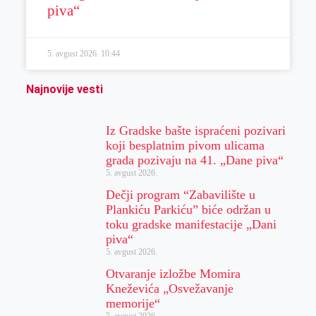
piva“
5. avgust 2026.
10:44
Najnovije vesti
Iz Gradske bašte ispraćeni pozivari
koji besplatnim pivom ulicama
grada pozivaju na 41. „Dane piva“
5. avgust 2026.
Dečji program “Zabavilište u
Plankiću Parkiću” biće održan u
toku gradske manifestacije „Dani
piva“
5. avgust 2026.
Otvaranje izložbe Momira
Kneževića „Osvežavanje
memorije“
5. avgust 2026.