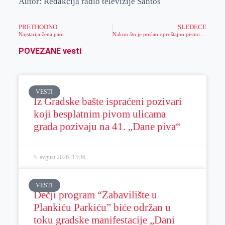
Autor: Redakcija radio televizije Santos
PRETHODNO
SLEDEĆE
Najstarija žena paor
Nakon što je poslao oproštajno pismo našoj redakciji, izvršio samoubistvo!
POVEZANE vesti
VESTI
Iz Gradske bašte ispraćeni pozivari
koji besplatnim pivom ulicama
grada pozivaju na 41. „Dane piva“
5. avgust 2026.
13:36
VESTI
Dečji program “Zabavilište u
Plankiću Parkiću” biće održan u
toku gradske manifestacije „Dani