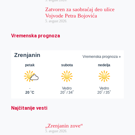
Zatvoren za saobraćaj deo ulice
Vojvode Petra Bojovića
5. avgust 2026.
Vremenska prognoza
Najčitanije vesti
„Zrenjanin zove“
5. avgust 2026.