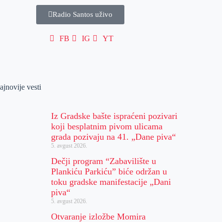
Radio Santos uživo
FB
IG
YT
ajnovije vesti
Iz Gradske bašte ispraćeni pozivari
koji besplatnim pivom ulicama
grada pozivaju na 41. „Dane piva“
5. avgust 2026.
Dečji program “Zabavilište u
Plankiću Parkiću” biće održan u
toku gradske manifestacije „Dani
piva“
5. avgust 2026.
Otvaranje izložbe Momira