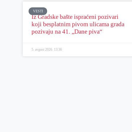
VESTI
Iz Gradske bašte ispraćeni pozivari
koji besplatnim pivom ulicama grada
pozivaju na 41. „Dane piva“
5. avgust 2026.
13:36