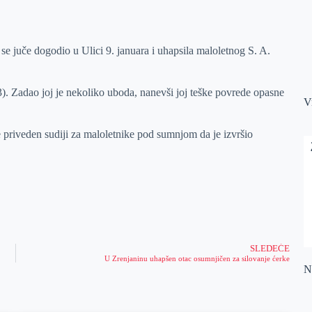
i se juče dogodio u Ulici 9. januara i uhapsila maloletnog S. A.
. Zadao joj je nekoliko uboda, nanevši joj teške povrede opasne
V
e priveden sudiji za maloletnike pod sumnjom da je izvršio
SLEDEĆE
U Zrenjaninu uhapšen otac osumnjičen za silovanje ćerke
Na