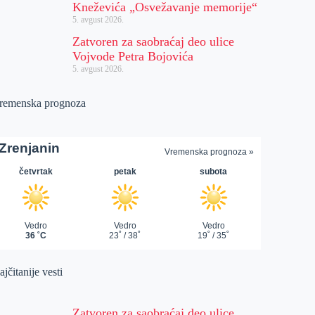
Kneževića „Osvežavanje memorije“
5. avgust 2026.
Zatvoren za saobraćaj deo ulice
Vojvode Petra Bojovića
5. avgust 2026.
remenska prognoza
jčitanije vesti
Zatvoren za saobraćaj deo ulice