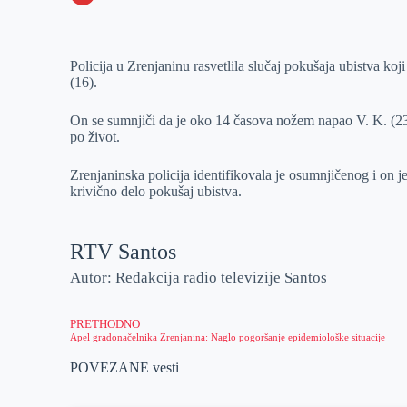
o
n
e
e
a
E
k
g
d
r
t
m
Policija u Zrenjaninu rasvetlila slučaj pokušaja ubistva koj
e
I
s
a
(16).
r
n
A
i
p
l
On se sumnjiči da je oko 14 časova nožem napao V. K. (23)
po život.
p
Zrenjaninska policija identifikovala je osumnjičenog i on j
krivično delo pokušaj ubistva.
RTV Santos
Autor: Redakcija radio televizije Santos
PRETHODNO
Apel gradonačelnika Zrenjanina: Naglo pogoršanje epidemiološke situacije
POVEZANE vesti