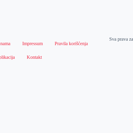
Sva prava z
 nama
Impressum
Pravila korišćenja
likacija
Kontakt
Naslovna