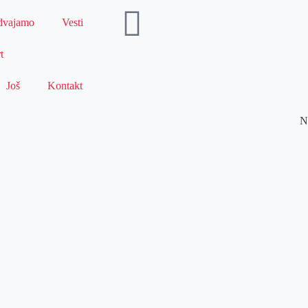
dvajamo
Vesti
t
Još
Kontakt
N