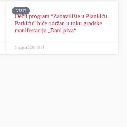
VESTI
Dečji program “Zabavilište u Plankiću
Parkiću” biće održan u toku gradske
manifestacije „Dani piva“
5. avgust 2026.
10:44