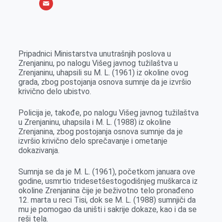
o
e
k
b
h
X
o
n
e
e
a
E
k
g
d
r
t
m
e
I
s
a
Pripadnici Ministarstva unutrašnjih poslova u
r
n
A
i
Zrenjaninu, po nalogu Višeg javnog tužilaštva u
Zrenjaninu, uhapsili su M. L. (1961) iz okoline ovog
p
l
grada, zbog postojanja osnova sumnje da je izvršio
p
krivično delo ubistvo.
Policija je, takođe, po nalogu Višeg javnog tužilaštva
u Zrenjaninu, uhapsila i M. L. (1988) iz okoline
Zrenjanina, zbog postojanja osnova sumnje da je
izvršio krivično delo sprečavanje i ometanje
dokazivanja.
Sumnja se da je M. L. (1961), početkom januara ove
godine, usmrtio tridesetšestogodišnjeg muškarca iz
okoline Zrenjanina čije je beživotno telo pronađeno
12. marta u reci Tisi, dok se M. L. (1988) sumnjiči da
mu je pomogao da uništi i sakrije dokaze, kao i da se
reši tela.