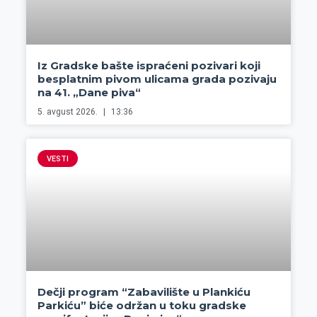
Iz Gradske bašte ispraćeni pozivari koji
besplatnim pivom ulicama grada pozivaju
na 41. „Dane piva“
5. avgust 2026.
13:36
VESTI
Dečji program “Zabavilište u Plankiću
Parkiću” biće održan u toku gradske