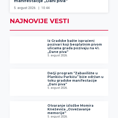
manifestacije „Dani piva“
5. avgust 2026.
10:44
NAJNOVIJE VESTI
Iz Gradske bašte ispraćeni
pozivari koji besplatnim pivom
ulicama grada pozivaju na 41.
„Dane piva“
5. avgust 2026.
Dečji program “Zabavilište u
Plankiću Parkiću” biće održan u
toku gradske manifestacije
„Dani piva“
5. avgust 2026.
Otvaranje izložbe Momira
Kneževića „Osvežavanje
memorije“
5. avgust 2026.