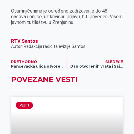
Osumnjičenima je određeno zadržavanje do 48
časova i oni će, uz krivičnu prijavu, biti privedeni Višem
javnom tužilaštvu u Zrenjaninu.
RTV Santos
Autor: Redakcija radio televizije Santos
PRETHODNO
SLEDEĆE
Pančevačka ulica otvorena za saobraćaj
Dan otvorenih vrata i Sajam prakse na Tehničkom fakultetu „Mihajlo Pupin“
POVEZANE VESTI
VESTI