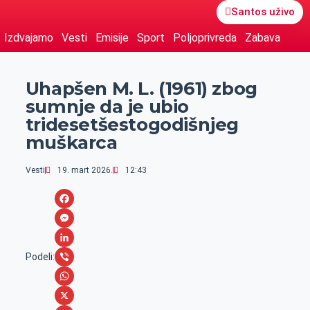
Santos uživo
Izdvajamo
Vesti
Emisije
Sport
Poljoprivreda
Zabava
Uhapšen M. L. (1961) zbog
sumnje da je ubio
tridesetšestogodišnjeg
muškarca
Vesti
19. mart 2026.
12:43
F
a
M
c
e
L
Podeli:
e
s
i
V
b
s
n
i
W