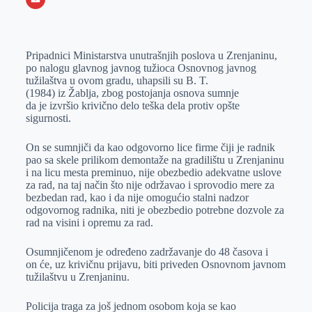
o
n
e
e
a
E
k
g
d
r
t
m
Pripadnici Ministarstva unutrašnjih poslova u Zrenjaninu,
e
I
s
a
po nalogu glavnog javnog tužioca Osnovnog javnog
r
n
A
i
tužilaštva u ovom gradu, uhapsili su B. T.
(1984) iz Žablja, zbog postojanja osnova sumnje
p
l
da je izvršio krivično delo teška dela protiv opšte
p
sigurnosti.
On se sumnjiči da kao odgovorno lice firme čiji je radnik
pao sa skele prilikom demontaže na gradilištu u Zrenjaninu
i na licu mesta preminuo, nije obezbedio adekvatne uslove
za rad, na taj način što nije održavao i sprovodio mere za
bezbedan rad, kao i da nije omogućio stalni nadzor
odgovornog radnika, niti je obezbedio potrebne dozvole za
rad na visini i opremu za rad.
Osumnjičenom je određeno zadržavanje do 48 časova i
on će, uz krivičnu prijavu, biti priveden Osnovnom javnom
tužilaštvu u Zrenjaninu.
Policija traga za još jednom osobom koja se kao