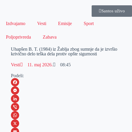
Santos uživo
Izdvajamo
Vesti
Emisije
Sport
Poljoprivreda
Zabava
Uhapšen B. T. (1984) iz Žablja zbog sumnje da je izvršio
krivično delo teška dela protiv opšte sigurnosti
Vesti
11. maj 2026.
08:45
Podeli:
F
a
M
c
e
L
e
s
i
V
b
s
n
i
W
o
e
k
b
h
X