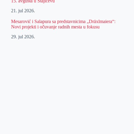
15. avgusta u Stajićevu
21. jul 2026.
Mesarović i Salapura sa predstavnicima „Dräxlmaiera“:
Novi projekti i očuvanje radnih mesta u fokusu
29. jul 2026.