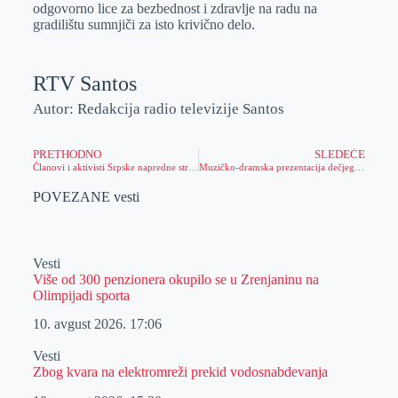
odgovorno lice za bezbednost i zdravlje na radu na
gradilištu sumnjiči za isto krivično delo.
RTV Santos
Autor: Redakcija radio televizije Santos
PRETHODNO
SLEDEĆE
Članovi i aktivisti Srpske napredne stranke u Žitištu okupili su se uz poruku „Srbija pobeđuje“
Muzičko-dramska prezentacija dečjeg stvaralaštva
POVEZANE vesti
Vesti
Više od 300 penzionera okupilo se u Zrenjaninu na
Olimpijadi sporta
10. avgust 2026.
17:06
Vesti
Zbog kvara na elektromreži prekid vodosnabdevanja