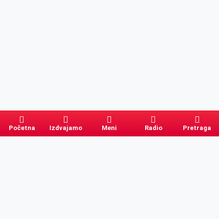
Početna
Izdvajamo
Meni
Radio
Pretraga
Pretraga
Kategorije