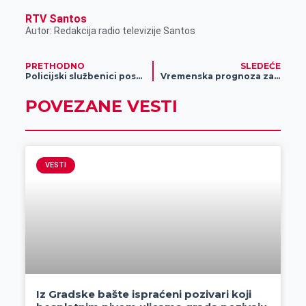
RTV Santos
Autor: Redakcija radio televizije Santos
PRETHODNO
SLEDEĆE
Policijski službenici posetili korisnike dnevnog boravka „Naša priča“
Vremenska prognoza za 04.12.2024.
POVEZANE VESTI
VESTI
Iz Gradske bašte ispraćeni pozivari koji