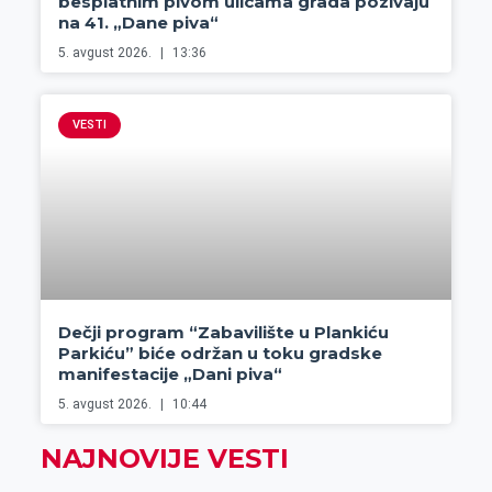
besplatnim pivom ulicama grada pozivaju
na 41. „Dane piva“
5. avgust 2026.
13:36
VESTI
Dečji program “Zabavilište u Plankiću
Parkiću” biće održan u toku gradske
manifestacije „Dani piva“
5. avgust 2026.
10:44
NAJNOVIJE VESTI