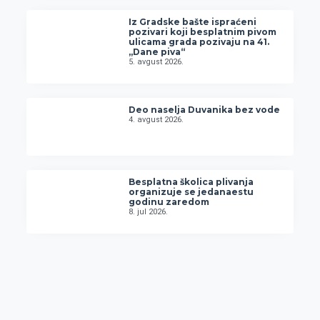
Iz Gradske bašte ispraćeni
pozivari koji besplatnim pivom
ulicama grada pozivaju na 41.
„Dane piva“
5. avgust 2026.
Deo naselja Duvanika bez vode
4. avgust 2026.
Besplatna školica plivanja
organizuje se jedanaestu
godinu zaredom
8. jul 2026.