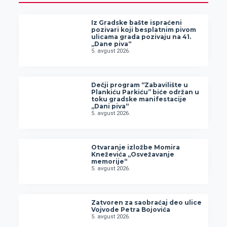
Iz Gradske bašte ispraćeni
pozivari koji besplatnim pivom
ulicama grada pozivaju na 41.
„Dane piva“
5. avgust 2026.
Dečji program “Zabavilište u
Plankiću Parkiću” biće održan u
toku gradske manifestacije
„Dani piva“
5. avgust 2026.
Otvaranje izložbe Momira
Kneževića „Osvežavanje
memorije“
5. avgust 2026.
Zatvoren za saobraćaj deo ulice
Vojvode Petra Bojovića
5. avgust 2026.