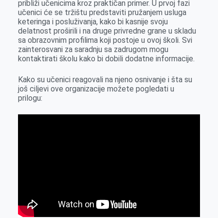
približi učenicima kroz praktičan primer. U prvoj fazi
o
g
I
p
učenici će se tržištu predstaviti pružanjem usluga
k
e
n
p
keteringa i posluživanja, kako bi kasnije svoju
delatnost proširili i na druge privredne grane u skladu
r
sa obrazovnim profilima koji postoje u ovoj školi. Svi
zainterosvani za saradnju sa zadrugom mogu
kontaktirati školu kako bi dobili dodatne informacije.
Kako su učenici reagovali na njeno osnivanje i šta su
još ciljevi ove organizacije možete pogledati u
prilogu: