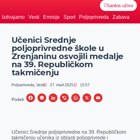
Santos uživo
Izdvajamo
Vesti
Emisije
Sport
Poljoprivreda
Zabava
Učenici Srednje
poljoprivredne škole u
Zrenjaninu osvojili medalje
na 39. Republičkom
takmičenju
Poljoprivreda
,
Vesti
27. mart 2025.
15:57
F
M
L
V
W
X
E
Podeli:
a
e
i
i
h
m
c
s
n
b
a
a
e
s
k
e
t
i
Učenici Srednje poljoprivredne na 39. Republičkom
b
e
e
r
s
l
takmičenju učenika iz oblasti poljoprivrede i