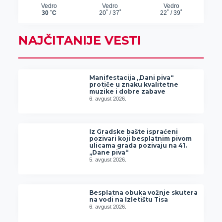
NAJČITANIJE VESTI
Manifestacija „Dani piva“
protiče u znaku kvalitetne
muzike i dobre zabave
6. avgust 2026.
Iz Gradske bašte ispraćeni
pozivari koji besplatnim pivom
ulicama grada pozivaju na 41.
„Dane piva“
5. avgust 2026.
Besplatna obuka vožnje skutera
na vodi na Izletištu Tisa
6. avgust 2026.