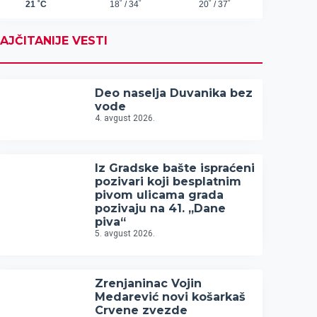
AJČITANIJE VESTI
Deo naselja Duvanika bez
vode
4. avgust 2026.
Iz Gradske bašte ispraćeni
pozivari koji besplatnim
pivom ulicama grada
pozivaju na 41. „Dane
piva“
5. avgust 2026.
Zrenjaninac Vojin
Medarević novi košarkaš
Crvene zvezde