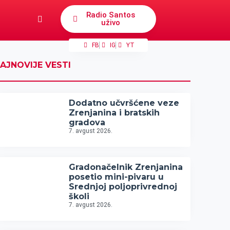
Radio Santos
uživo
FB
IG
YT
AJNOVIJE VESTI
Dodatno učvršćene veze
Zrenjanina i bratskih
gradova
7. avgust 2026.
Gradonačelnik Zrenjanina
posetio mini-pivaru u
Srednjoj poljoprivrednoj
školi
7. avgust 2026.