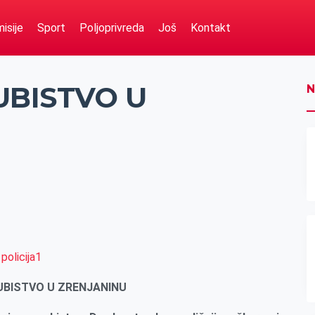
isije
Sport
Poljoprivreda
Još
Kontakt
UBISTVO U
N
UBISTVO U ZRENJANINU