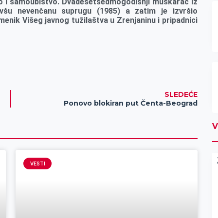
vo i samoubistvo. Dvadesetsedmogodišnji muškarac iz
ivšu nevenčanu suprugu (1985) a zatim je izvršio
menik Višeg javnog tužilaštva u Zrenjaninu i pripadnici
SLEDEĆE
Ponovo blokiran put Čenta-Beograd
V
VESTI