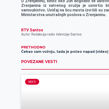
U Zrenjaninu, sinoć oko 20h dogodilo se ubist
k
e
n
p
Zrenjanina iz vatrenog oružja je usmrtio b
samoubistvo. Uviđaj na licu mesta izvršili su za
r
Ministarstva unutrašnjih poslova u Zrenjaninu.
RTV Santos
Autor: Redakcija radio televizije Santos
PRETHODNO
Čekao sam vožnju, tada je počeo napad (video)
POVEZANE VESTI
VESTI