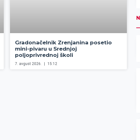
N
Gradonačelnik Zrenjanina posetio
mini-pivaru u Srednjoj
poljoprivrednoj školi
7. avgust 2026.
15:12