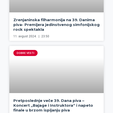
Zrenjaninska filharmonija na 39. Danima
piva- Premijera jedinstvenog simfonijskog
rock spektakla
11. avgust 2024.
23:50
DOBRE VESTI
Pretposlednje veče 39. Dana piva –
Koncert „Bajage i Instruktora“ i napeto
finale u brzom ispijanju piva