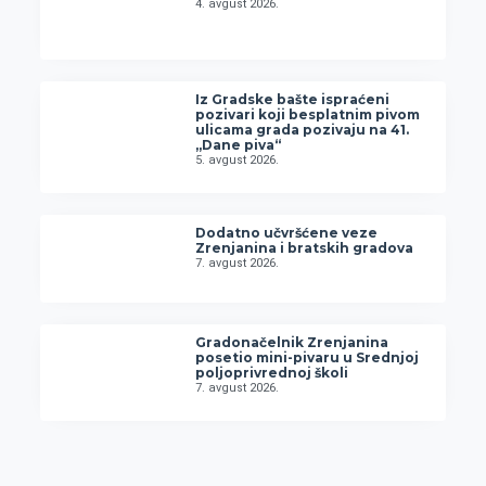
4. avgust 2026.
Iz Gradske bašte ispraćeni
pozivari koji besplatnim pivom
ulicama grada pozivaju na 41.
„Dane piva“
5. avgust 2026.
Dodatno učvršćene veze
Zrenjanina i bratskih gradova
7. avgust 2026.
Gradonačelnik Zrenjanina
posetio mini-pivaru u Srednjoj
poljoprivrednoj školi
7. avgust 2026.