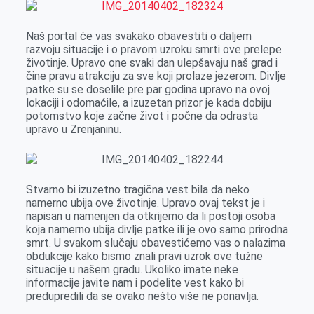
Naš portal će vas svakako obavestiti o daljem
razvoju situacije i o pravom uzroku smrti ove prelepe
životinje. Upravo one svaki dan ulepšavaju naš grad i
čine pravu atrakciju za sve koji prolaze jezerom. Divlje
patke su se doselile pre par godina upravo na ovoj
lokaciji i odomaćile, a izuzetan prizor je kada dobiju
potomstvo koje začne život i počne da odrasta
upravo u Zrenjaninu.
Stvarno bi izuzetno tragična vest bila da neko
namerno ubija ove životinje. Upravo ovaj tekst je i
napisan u namenjen da otkrijemo da li postoji osoba
koja namerno ubija divlje patke ili je ovo samo prirodna
smrt. U svakom slučaju obavestićemo vas o nalazima
obdukcije kako bismo znali pravi uzrok ove tužne
situacije u našem gradu. Ukoliko imate neke
informacije javite nam i podelite vest kako bi
predupredili da se ovako nešto više ne ponavlja.