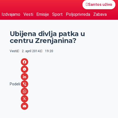
Santos uživo
Izdvajamo
Vesti
Emisije
Sport
Poljoprivreda
Zabava
Ubijena divlja patka u
centru Zrenjanina?
Vesti
2. april 2014.
19:20
F
a
M
c
e
L
Podeli:
e
s
i
V
b
s
n
i
W
o
e
k
b
h
X
o
n
e
e
a
E