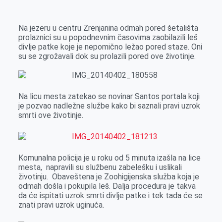
k
g
d
r
t
m
e
I
s
a
Na jezeru u centru Zrenjanina odmah pored šetališta
r
n
A
i
prolaznici su u popodnevnim časovima zaobilazili leš
divlje patke koje je nepomično ležao pored staze. Oni
p
l
su se zgrožavali dok su prolazili pored ove životinje.
p
Na licu mesta zatekao se novinar Santos portala koji
je pozvao nadležne službe kako bi saznali pravi uzrok
smrti ove životinje.
Komunalna policija je u roku od 5 minuta izašla na lice
mesta, napravili su službenu zabelešku i uslikali
životinju. Obaveštena je Zoohigijenska služba koja je
odmah došla i pokupila leš. Dalja procedura je takva
da će ispitati uzrok smrti divlje patke i tek tada će se
znati pravi uzrok uginuća.